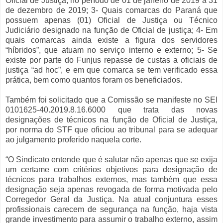
Oficial de Justiça, no período de 01 de janeiro de 2019 a 31
de dezembro de 2019; 3- Quais comarcas do Paraná que
possuem apenas (01) Oficial de Justiça ou Técnico
Judiciário designado na função de Oficial de justiça; 4- Em
quais comarcas ainda existe a figura dos servidores
“híbridos”, que atuam no serviço interno e externo; 5- Se
existe por parte do Funjus repasse de custas a oficiais de
justiça “ad hoc”, e em que comarca se tem verificado essa
prática, bem como quantos foram os beneficiados.
Também foi solicitado que a Comissão se manifeste no SEI
0101625-40.2019.8.16.6000 que trata das novas
designações de técnicos na função de Oficial de Justiça,
por norma do STF que oficiou ao tribunal para se adequar
ao julgamento proferido naquela corte.
“O Sindicato entende que é salutar não apenas que se exija
um certame com critérios objetivos para designação de
técnicos para trabalhos externos, mas também que essa
designação seja apenas revogada de forma motivada pelo
Corregedor Geral da Justiça. Na atual conjuntura esses
profissionais carecem de segurança na função, haja vista
grande investimento para assumir o trabalho externo, assim