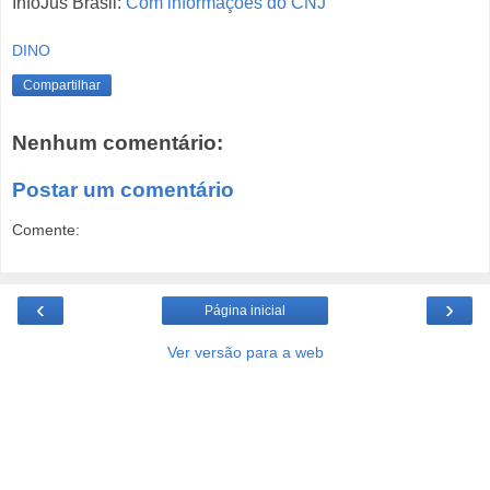
InfoJus Brasil:
Com informações do CNJ
DINO
Compartilhar
Nenhum comentário:
Postar um comentário
Comente:
‹
›
Página inicial
Ver versão para a web