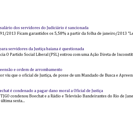
alário dos servidores do Judiciário é sancionada
91/2013 Ficam garantidos os 5,58% a partir da folha de janeiro/2013 “Lei
l para servidores da Justiça baiana é questionada
 O Partido Social Liberal (PSL) entrou com uma Ação Direta de Inconstit
reensão e ordem de arrombamento
ior viu que o oficial de Justiça, de posse de um Mandado de Busca e Apree
echat é condenado a pagar dano moral a Oficial de Justiça
 TJGO condenou Boechat e a Rádio e Televisão Bandeirantes do Rio de Jan
última sexta...