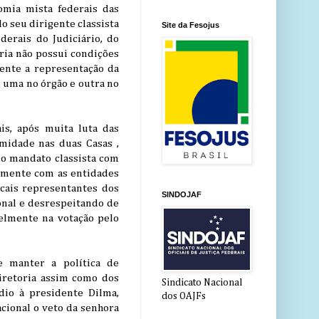
omia mista federais das
o seu dirigente classista
Site da Fesojus
derais do Judiciário, do
ria não possui condições
ente a representação da
, uma no órgão e outra no
is, após muita luta das
imidade nas duas Casas ,
do mandato classista com
amente com as entidades
icais representantes dos
SINDOJAF
onal e desrespeitando de
elmente na votação pelo
e manter a política de
diretoria assim como dos
Sindicato Nacional
dio à presidente Dilma,
dos OAJFs
cional o veto da senhora