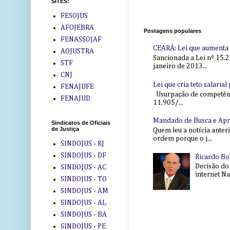
SITES:
FESOJUS
AFOJEBRA
Postagens populares
FENASSOJAF
CEARÁ: Lei que aumenta s
AOJUSTRA
Sancionada a Lei nº 15.2
STF
janeiro de 2013...
CNJ
Lei que cria teto salaria
FENAJUFE
Usurpação de competência
FENAJUD
11.905/...
Mandado de Busca e Ap
Sindicatos de Oficiais
de Justiça
Quem leu a notícia anter
ordem porque o j...
SINDOJUS - RJ
SINDOJUS - DF
Ricardo Bo
Decisão do
SINDOJUS - AC
internet Na 
SINDOJUS - TO
SINDOJUS - AM
SINDOJUS - AL
SINDOJUS - BA
SINDOJUS - PE