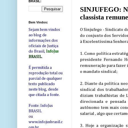
BRASIL:
SINJUFEGO: Nota
classista remun
Bem Vindos:
O Sinjufego - Sindicato 
Sejam bem vindos
ao blog de
do conjunto dos Servidor
informações dos
à Excelentíssima Senhora
oficiais de Justiça
do Brasil,
InfoJus
1. Como política estraté
BRASIL
.
presidente Fernando H
remuneração para fazer i
É permitida a
o mandato sindical;
reprodução total ou
parcial de qualquer
2. Diante da política ne
texto publicado
sindical dos trabalhado
neste blog, desde
que citada a fonte.
diziam trabalhistas de
direcionada e pensada 
Fonte: InfoJus
autônomo tem mais condi
BRASIL
salarial , algo que certa
ou
www.infojusbrasil.c
3. Hoje a organização 
om
.br