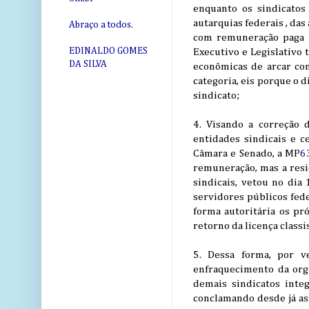
enquanto os sindicatos
autarquias federais , das
Abraço a todos.
com remuneração paga pe
EDINALDO GOMES
Executivo e Legislativo
DA SILVA
econômicas de arcar co
categoria, eis porque o 
sindicato;
4. Visando a correção 
entidades sindicais e c
Câmara e Senado, a MP
6
remuneração, mas a res
sindicais, vetou no dia
servidores públicos fed
forma autoritária os p
retorno da licença class
5. Dessa forma, por v
enfraquecimento da orga
demais sindicatos inte
conclamando desde já as