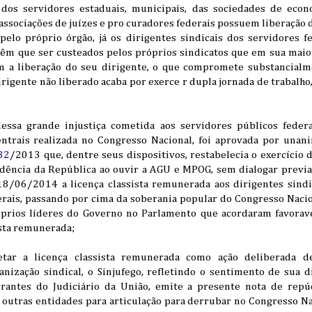
 dos servidores estaduais, municipais, das sociedades de econ
 associações de juízes e pro curadores federais possuem liberação d
lo próprio órgão, já os dirigentes sindicais dos servidores fe
 têm que ser custeados pelos próprios sindicatos que em sua maio
m a liberação do seu dirigente, o que compromete substancialm
dirigente não liberado acaba por exerce r dupla jornada de trabalho
dessa grande injustiça cometida aos servidores públicos federa
entrais realizada no Congresso Nacional, foi aprovada por unan
32
/2013 que, dentre seus dispositivos, restabelecia o exercício 
idência da República ao ouvir a AGU e MPOG, sem dialogar previ
 18/06/2014 a licença classista remunerada aos dirigentes sind
erais, passando por cima da soberania popular do Congresso Naci
róprios líderes do Governo no Parlamento que acordaram favorav
ista remunerada;
etar a licença classista remunerada como ação deliberada d
nização sindical, o Sinjufego, refletindo o sentimento de sua 
grantes do Judiciário da União, emite a presente nota de repú
 outras entidades para articulação para derrubar no Congresso Na