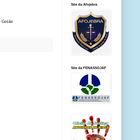
Site da Afojebra
e Goiás
Site da FENASSOJAF