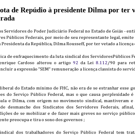
 de Repúdio à presidente Dilma por ter ve
erada
dos Servidores do Poder Judiciário Federal no Estado de Goiás - ent
es Públicos Federais, por meio de seu representante legal, emite
 Presidenta da República, Dilma Rousseff, por ter vetado a licença
gica de enfraquecimento da luta sindical dos ServidoresPúblicos 
enrique Cardoso alterou o artigo
92
da Lei
8.112
/90 para re
ncluir a expressão "SEM" remuneração a licença classista do servi
oliberal do Estado mínimo de FHC, não era de se estranhar esse g
res do Serviço Público Federal, mas o que causa perplexidade 
 Lula e Dilma, com origem no movimento sindical, mantiveram e 
de desmanche dos Sindicatos dos Servidores Federais, afinal, 
ções de se mobilizar e de fazer mais greves no serviço público 
mente preocupa e tira o sono dos governos ;
sindical dos trabalhadores do Serviço Público Federal tem trat