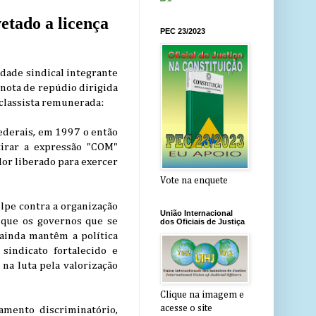
tado a licença
PEC 23/2023
idade sindical integrante
 nota de repúdio dirigida
 classista remunerada:
Federais, em 1997 o então
tirar a expressão "COM"
dor liberado para exercer
Vote na enquete
olpe contra a organização
União Internacional
é que os governos que se
dos Oficiais de Justiça
ainda mantêm a política
sindicato fortalecido e
na luta pela valorização
Clique na imagem e
acesse o site
amento discriminatório,