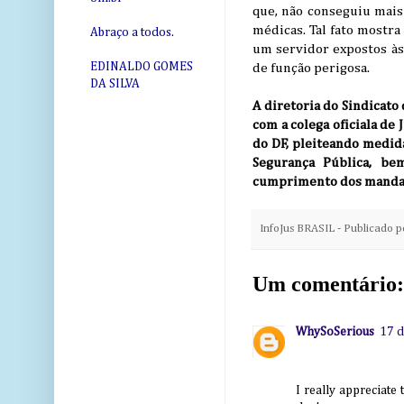
que, não conseguiu mais
médicas. Tal fato mostra 
Abraço a todos.
um servidor expostos às
EDINALDO GOMES
de função perigosa.
DA SILVA
A diretoria do Sindicato 
com a colega oficiala de
do DF, pleiteando medida
Segurança Pública, be
cumprimento dos mandad
InfoJus BRASIL - Publicado 
Um comentário:
WhySoSerious
17 d
I really appreciate