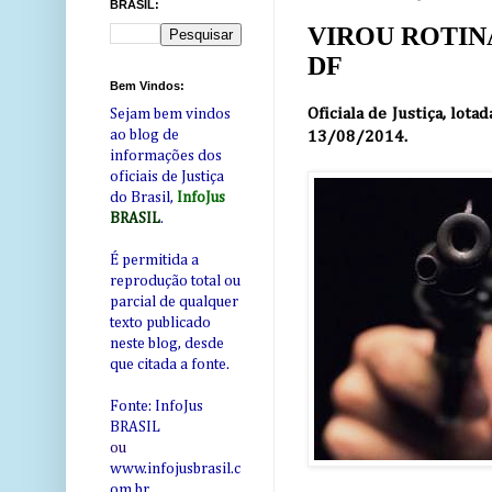
BRASIL:
VIROU ROTINA: O
DF
Bem Vindos:
Oficiala de Justiça, lot
Sejam bem vindos
ao blog de
13/08/2014.
informações dos
oficiais de Justiça
do Brasil,
InfoJus
BRASIL
.
É permitida a
reprodução total ou
parcial de qualquer
texto publicado
neste blog, desde
que citada a fonte.
Fonte: InfoJus
BRASIL
ou
www.infojusbrasil.c
om
.br