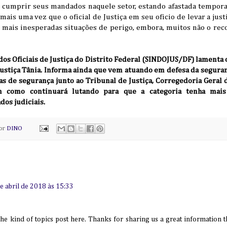
 cumprir seus mandados naquele setor, estando afastada tempor
mais uma vez que o oficial de Justiça em seu oficio de levar a just
 mais inesperadas situações de perigo, embora, muitos não o r
dos Oficiais de Justiça do Distrito Federal (SINDOJUS/DF) lamenta o
 Justiça Tânia. Informa ainda que vem atuando em defesa da seguranç
s de segurança junto ao Tribunal de Justiça, Corregedoria Geral d
m como continuará lutando para que a categoria tenha mai
os judiciais.
por
DINO
e abril de 2018 às 15:33
 the kind of topics post here. Thanks for sharing us a great information th