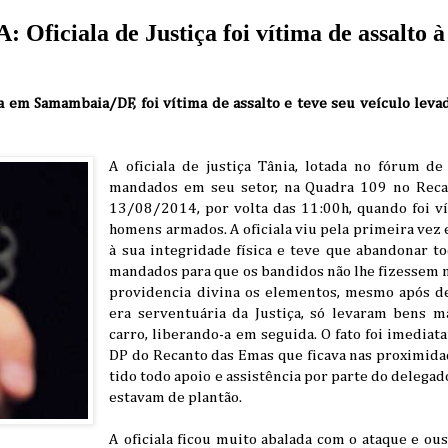
ficiala de Justiça foi vítima de assalto 
ada em Samambaia/DF, foi vítima de assalto e teve seu veículo lev
A oficiala de justiça Tânia, lotada no fórum d
mandados em seu setor, na Quadra 109 no Reca
13/08/2014, por volta das 11:00h, quando foi ví
homens armados. A oficiala viu pela primeira vez 
à sua integridade física e teve que abandonar t
mandados para que os bandidos não lhe fizessem 
providencia divina os elementos, mesmo após d
era serventuária da Justiça, só levaram bens ma
carro, liberando-a em seguida. O fato foi imedia
DP do Recanto das Emas que ficava nas proximida
tido todo apoio e assistência por parte do delegado
estavam de plantão.
A oficiala ficou muito abalada com o ataque e ou