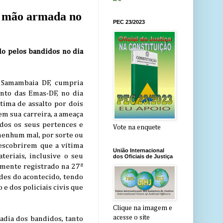
à mão armada no
PEC 23/2023
ado pelos bandidos no dia
e Samambaia DF, cumpria
nto das Emas-DF, no dia
tima de assalto por dois
em sua carreira, a ameaça
odos os seus pertences e
Vote na enquete
nenhum mal, por sorte ou
escobrirem que a vítima
União Internacional
teriais, inclusive o seu
dos Oficiais de Justiça
tamente registrado na 27ª
des do acontecido, tendo
 e dos policiais civis que
Clique na imagem e
acesse o site
sadia dos bandidos, tanto