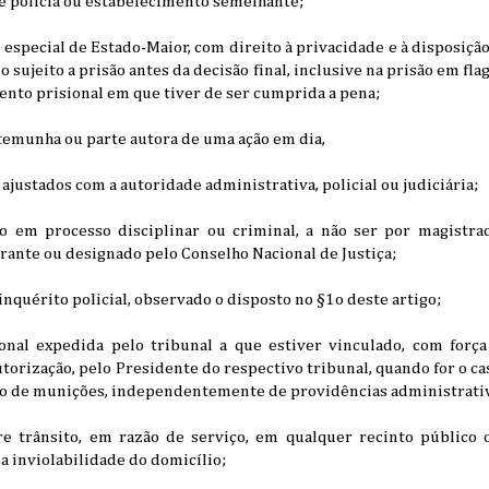
e polícia ou estabelecimento semelhante;
la especial de Estado-Maior, com direito à privacidade e à disposiç
 sujeito a prisão antes da decisão final, inclusive na prisão em fl
nto prisional em que tiver de ser cumprida a pena;
stemunha ou parte autora de uma ação em dia,
ajustados com a autoridade administrativa, policial ou judiciária;
o em processo disciplinar ou criminal, a não ser por magistra
grante ou designado pelo Conselho Nacional de Justiça;
inquérito policial, observado o disposto no §1o deste artigo;
ional expedida pelo tribunal a que estiver vinculado, com for
utorização, pelo Presidente do respectivo tribunal, quando for o ca
ção de munições, independentemente de providências administrati
vre trânsito, em razão de serviço, em qualquer recinto público 
a inviolabilidade do domicílio;