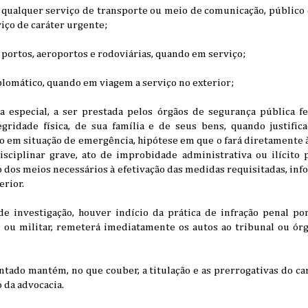
m qualquer serviço de transporte ou meio de comunicação, público 
iço de caráter urgente;
m portos, aeroportos e rodoviárias, quando em serviço;
plomático, quando em viagem a serviço no exterior;
ia especial, a ser prestada pelos órgãos de segurança pública fe
gridade física, de sua família e de seus bens, quando justific
vo em situação de emergência, hipótese em que o fará diretamente à
isciplinar grave, ato de improbidade administrativa ou ilícito 
 dos meios necessários à efetivação das medidas requisitadas, in
erior.
e investigação, houver indício da prática de infração penal po
il ou militar, remeterá imediatamente os autos ao tribunal ou ór
tado mantém, no que couber, a titulação e as prerrogativas do ca
 da advocacia.