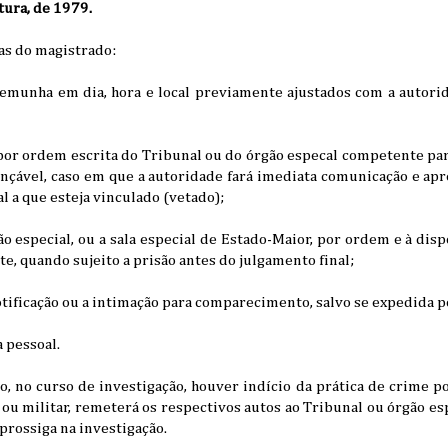
tura, de 1979.
as do magistrado:
temunha em dia, hora e local previamente ajustados com a autorid
 por ordem escrita do Tribunal ou do órgão especal competente pa
ançável, caso em que a autoridade fará imediata comunicação e ap
l a que esteja vinculado (vetado);
são especial, ou a sala especial de Estado-Maior, por ordem e à dis
e, quando sujeito a prisão antes do julgamento final;
notificação ou a intimação para comparecimento, salvo se expedida p
 pessoal.
, no curso de investigação, houver indício da prática de crime p
il ou militar, remeterá os respectivos autos ao Tribunal ou órgão e
prossiga na investigação.