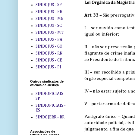
Lei Orgânica da Magistra
SINDOJUS - SP
SINDOJUS - PB
Art. 33
– São prerrogativ
SINDOJUS - MG
SINDOJUS - SC
I – ser ouvido como tes
SINDOJUS - MT
igual ou inferior;
SINDOJUS - PA
SINDOJUS - GO
II – não ser preso senão
flagrante de crime inafi
SINDOJUS - RN
ao Presidente do Tribuna
SINDOJUS - CE
SINDOJUS - PI
III – ser recolhido a pri
órgão especial competent
Outros sindicatos de
oficiais de Justiça
IV – não estar sujeito a 
SINDIOFICIAIS -
SP
V – portar arma de defesa
SINDIOFICIAIS -
ES
Parágrafo único – Quando
SINDOJERR - RR
autoridade policial, civ
julgamento, a fim de que 
Associações de