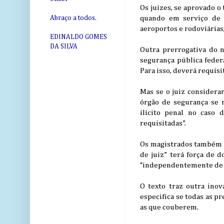
Os juízes, se aprovado o
quando em serviço de c
Abraço a todos.
aeroportos e rodoviárias
EDINALDO GOMES
DA SILVA
Outra prerrogativa do n
segurança pública federa
Para isso, deverá requisi
Mas se o juiz considerar
órgão de segurança se r
ilícito penal no caso 
requisitadas”.
Os magistrados também po
de juiz” terá força de 
“independentemente de p
O texto traz outra inov
especifica se todas as p
as que couberem.