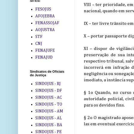
SITES:
VIII – ter prioridade, e
FESOJUS
nacional, quando em serv
AFOJEBRA
FENASSOJAF
IX – ter livre trânsito e
AOJUSTRA
X – portar passaporte di
STF
CNJ
XI – dispor de vigilânc
FENAJUFE
preservação de sua inte
FENAJUD
respectivo tribunal, sal
incorrerá em infração d
Sindicatos de Oficiais
negligência ou sonegação
de Justiça
imediato, a instância sup
SINDOJUS - RJ
SINDOJUS - DF
§ 1o Quando, no curso d
SINDOJUS - AC
autoridade policial, civ
SINDOJUS - TO
para os devidos fins.
SINDOJUS - AM
§ 2o O magistrado aposen
SINDOJUS - AL
las em eventual exercício
SINDOJUS - BA
SINDOJUS - PE