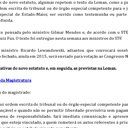
as do novo estatuto, algumas repetem o texto da Loman, como a pr
dem escrita do tribunal ou do órgão especial competente para o j
especial de Estado-Maior, ser ouvido como testemunha ou part
efinida.
nte pensada pelo ministro Gilmar Mendes e, de acordo com o STF
uiz Fux. O texto foi entregue nesta semana aos ministros do STF.
 ministro Ricardo Lewandowski, adiantou que convocará sessõ
do fechado, ainda em 2015, será enviado para votação ao Congresso N
gativas do novo estatuto e, em seguida, as previstas na Loman.
 da Magistratura
s do magistrado:
por ordem escrita do tribunal ou do órgão especial competente pa
iançável e quando não se permitir liberdade provisória sem pagam
pena de responsabilidade, fará imediata comunicação e aprese
 que esteja vinculado, a quem remeterá os autos referentes à pri