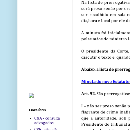
Na lista de prerrogativ
será preso senão por or
ser recolhido em sala 
dia,hora e local por ele d
A minuta foi inicialme
pelas mãos do ministro L
O presidente da Corte,
discutir o texto e, quan
Abaixo, a lista de prerro
Minuta do novo Estatuto
Art. 92.
São prerrogativa
I – não ser preso senão 
Links úteis
flagrante de crime inaf
que a autoridade, sob 
CNA - consulta
advogados
Presidente do tribunal a
CPF - situação