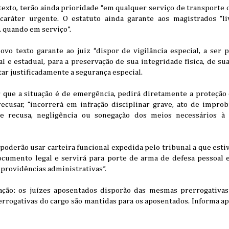
 texto, terão ainda prioridade “em qualquer serviço de transport
aráter urgente. O estatuto ainda garante aos magistrados “li
, quando em serviço”.
ovo texto garante ao juiz “dispor de vigilância especial, a ser 
l e estadual, para a preservação de sua integridade física, de sua
tar justificadamente a segurança especial.
 que a situação é de emergência, pedirá diretamente a proteção e
ecusar, “incorrerá em infração disciplinar grave, ato de impro
de recusa, negligência ou sonegação dos meios necessários à
derão usar carteira funcional expedida pelo tribunal a que estiv
documento legal e servirá para porte de arma de defesa pessoal 
rovidências administrativas”.
ação: os juízes aposentados disporão das mesmas prerrogativas
rerrogativas do cargo são mantidas para os aposentados. Informa 