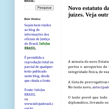
BRASIL:
Novo estatuto d
juízes. Veja out
Bem Vindos:
Sejam bem vindos
ao blog de
informações dos
oficiais de Justiça
do Brasil,
InfoJus
BRASIL
.
É permitida a
A minuta do novo Estatut
reprodução total ou
portos e aeroportos de 
parcial de qualquer
texto publicado
integridade física, de sua
neste blog, desde
que citada a fonte.
A lista de prerrogativas 
No texto novo,
antecipad
Fonte: InfoJus
BRASIL
O texto prevê que todo 
ou
diplomático, livrando-os 
www.infojusbrasil.c
om
.br