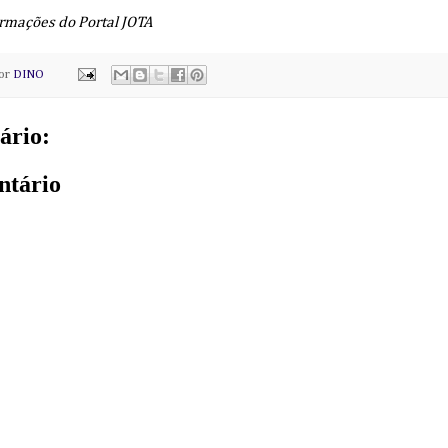
rmações do Portal JOTA
por
DINO
ário:
ntário