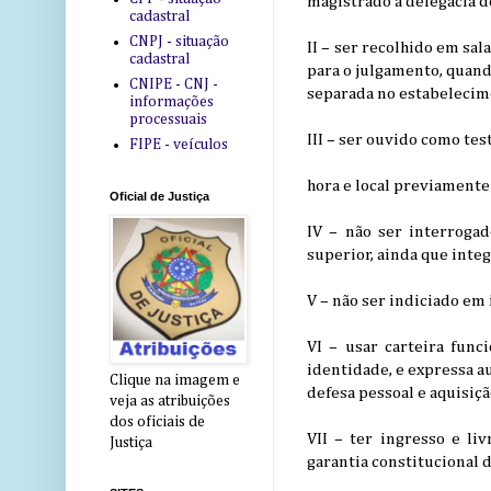
magistrado a delegacia d
cadastral
CNPJ - situação
II – ser recolhido em sa
cadastral
para o julgamento, quando
CNIPE - CNJ -
separada no estabelecime
informações
processuais
III – ser ouvido como te
FIPE - veículos
hora e local previamente 
Oficial de Justiça
IV – não ser interrogad
superior, ainda que inte
V – não ser indiciado em 
VI – usar carteira func
identidade, e expressa a
Clique na imagem e
defesa pessoal e aquisi
veja as atribuições
dos oficiais de
VII – ter ingresso e li
Justiça
garantia constitucional d