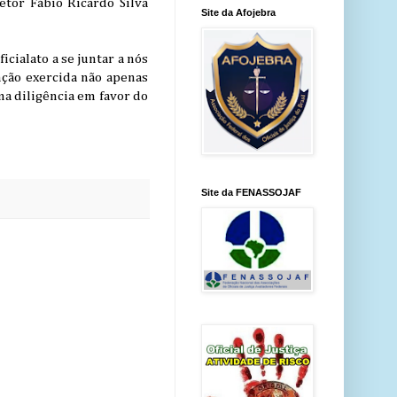
retor Fábio Ricardo Silva
Site da Afojebra
icialato a se juntar a nós
nção exercida não apenas
a diligência em favor do
Site da FENASSOJAF