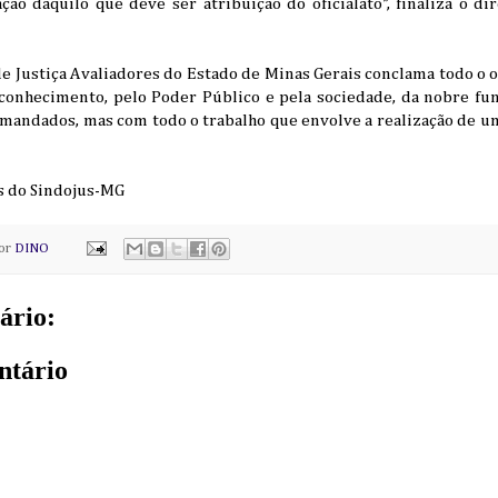
ão daquilo que deve ser atribuição do oficialato”, finaliza o di
de Justiça Avaliadores do Estado de Minas Gerais conclama todo o of
conhecimento, pelo Poder Público e pela sociedade, da nobre fu
andados, mas com todo o trabalho que envolve a realização de um
s do Sindojus-MG
por
DINO
ário:
ntário