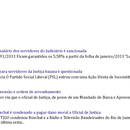
alário dos servidores do Judiciário é sancionada
91/2013 Ficam garantidos os 5,58% a partir da folha de janeiro/2013 “Lei
l para servidores da Justiça baiana é questionada
 O Partido Social Liberal (PSL) entrou com uma Ação Direta de Inconstit
reensão e ordem de arrombamento
ior viu que o oficial de Justiça, de posse de um Mandado de Busca e Apree
echat é condenado a pagar dano moral a Oficial de Justiça
 TJGO condenou Boechat e a Rádio e Televisão Bandeirantes do Rio de Jan
última sexta...