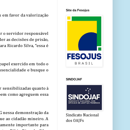
Site da Fesojus
s em favor da valorização
ser o servidor responsável
er as decisões de prisão,
ra Ricardo Silva, “essa é
 papel exercido em todo o
essencialidade e busque o
SINDOJAF
r sensibilizadas quanto à
, bem como agreguem essa
MG nessa demonstração da
Sindicato Nacional
gue ao cidadão mineiro. A
dos OAJFs
emamente importante para