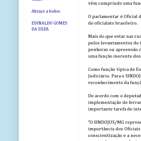
vêm cumprindo uma funçã
Abraço a todos.
O parlamentar é Oficial d
do oficialato brasileiro.
EDINALDO GOMES
DA SILVA
Mais do que estar nas rua
pelos levantamentos de i
penhoras ou apreensão de
uma função inerente dos O
Como função típica de Es
Judiciário. Para o SINDO
reconhecimento da função
De acordo com o deputado
implementação de ferram
importante tarefa de int
“O SINDOJUS/MG represen
importância dos Oficiais
conscientização e a nec