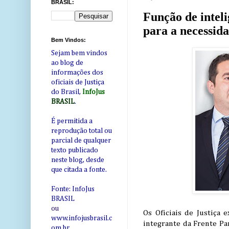
BRASIL:
Função de intel
para a necessid
Bem Vindos:
Sejam bem vindos
ao blog de
informações dos
oficiais de Justiça
do Brasil,
InfoJus
BRASIL
.
É permitida a
reprodução total ou
parcial de qualquer
texto publicado
neste blog, desde
que citada a fonte.
Fonte: InfoJus
BRASIL
ou
Os Oficiais de Justiça
www.infojusbrasil.c
integrante da Frente Par
om
.br