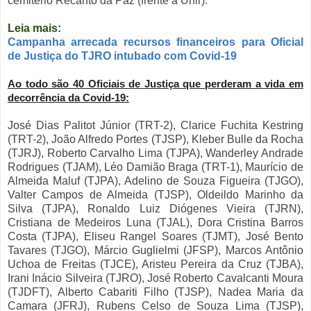
cemitério Recanto da Paz (frente a Unir).
Leia mais:
Campanha arrecada recursos financeiros para Oficial
de Justiça do TJRO intubado com Covid-19
Ao todo são 40 Oficiais de Justiça que perderam a vida em
decorrência da Covid-19:
José Dias Palitot Júnior (TRT-2), Clarice Fuchita Kestring
(TRT-2), João Alfredo Portes (TJSP), Kleber Bulle da Rocha
(TJRJ), Roberto Carvalho Lima (TJPA), Wanderley Andrade
Rodrigues (TJAM), Léo Damião Braga (TRT-1), Maurício de
Almeida Maluf (TJPA), Adelino de Souza Figueira (TJGO),
Valter Campos de Almeida (TJSP), Oldeildo Marinho da
Silva (TJPA), Ronaldo Luiz Diógenes Vieira (TJRN),
Cristiana de Medeiros Luna (TJAL), Dora Cristina Barros
Costa (TJPA), Eliseu Rangel Soares (TJMT), José Bento
Tavares (TJGO), Márcio Guglielmi (JFSP), Marcos Antônio
Uchoa de Freitas (TJCE), Aristeu Pereira da Cruz (TJBA),
Irani Inácio Silveira (TJRO), José Roberto Cavalcanti Moura
(TJDFT), Alberto Cabariti Filho (TJSP), Nadea Maria da
Camara (JFRJ), Rubens Celso de Souza Lima (TJSP),