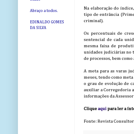
Na elaboração do índice
Abraço a todos.
tipo de entrância (Prime
criminal).
EDINALDO GOMES
DA SILVA
Os percentuais de cre
sentencial de cada unid
mesma faixa de produtiv
unidades judiciárias no 
de processos, bem como a
A meta para as varas ju
meses, tendo como meta b
o grau de evolução de ca
auxiliar a Corregedoria 
informações da Assessor
Clique
aqui
para ler a ín
Fonte: Revista Consultor