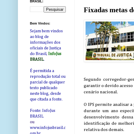
BRASIL:
Fixadas metas d
Bem Vindos:
Sejam bem vindos
ao blog de
informações dos
oficiais de Justiça
do Brasil,
InfoJus
BRASIL
.
É permitida a
reprodução total ou
Segundo corregedor-ger
parcial de qualquer
garantir o devido acesso
texto publicado
cenário nacional.
neste blog, desde
que citada a fonte.
O IPS permite analisar a
durante um ano específ
Fonte: InfoJus
BRASIL
desenvolvimento dessa 
ou
identificação de melhor
www.infojusbrasil.c
relativa dos demais.
om
.br