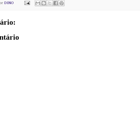
por
DINO
ário:
ntário