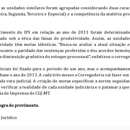
, as unidades similares foram agrupadas considerando duas carac
ira, Segunda, Terceira e Especial) e a competência da matéria pro
scimento do IPS em relação ao ano de 2013 foram determinado
ade sob a ótica das faixas de produtividade. Assim, as unidades
idade têm metas idênticas. “Busca-se avaliar a atual situação 
tocante a paridade das sentenças proferidas e dos acordos homolo
 diminuição gradativa do estoque processual”, enfatizou o correge
diciais foi fixada para o período de um ano, mas o acompanhament
ase o ano de 2013. A cada três meses a Corregedoria vai fazer um
da vara judicial. A criação de metas específicas a serem seguidas 
a verificar a realidade de cada unidade judiciária e o patamar a qu
ia de Imprensa do CGJ-MT.
tegra do provimento.
 Jurídico