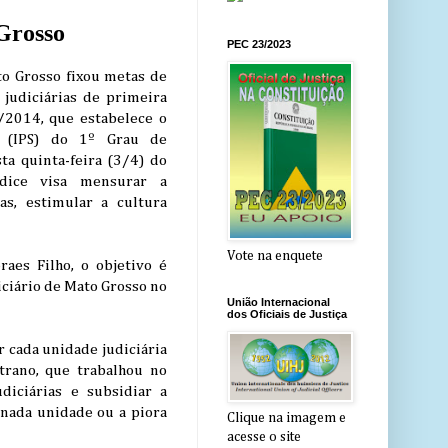
 Grosso
PEC 23/2023
to Grosso fixou metas de
 judiciárias de primeira
/2014, que estabelece o
l (IPS) do 1º Grau de
sta quinta-feira (3/4) do
ndice visa mensurar a
as, estimular a cultura
Vote na enquete
aes Filho, o objetivo é
iciário de Mato Grosso no
União Internacional
dos Oficiais de Justiça
 cada unidade judiciária
trano, que trabalhou no
diciárias e subsidiar a
inada unidade ou a piora
Clique na imagem e
acesse o site