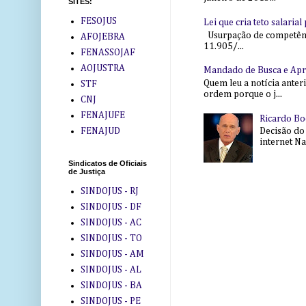
SITES:
FESOJUS
Lei que cria teto salaria
Usurpação de competência
AFOJEBRA
11.905/...
FENASSOJAF
AOJUSTRA
Mandado de Busca e Ap
Quem leu a notícia anter
STF
ordem porque o j...
CNJ
FENAJUFE
Ricardo Bo
FENAJUD
Decisão do
internet Na 
Sindicatos de Oficiais
de Justiça
SINDOJUS - RJ
SINDOJUS - DF
SINDOJUS - AC
SINDOJUS - TO
SINDOJUS - AM
SINDOJUS - AL
SINDOJUS - BA
SINDOJUS - PE