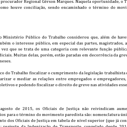
procurador Regional Gérson Marques. Naquela oportunidade, o Tr
como houve conciliação, sendo encaminhado o término do movi
o Ministério Público do Trabalho considerou que, além de have
 também o interesse público, em especial das partes, magistrados
a vez que se trata de uma categoria com relevante função públi
diciais. Muitas delas, porém, estão paradas em decorrência da greve
meses.
co do Trabalho fiscalizar o cumprimento da legislação trabalhist
larizar e mediar as relações entre empregados e empregadores,
letivos e podendo fiscalizar o direito de greve nas atividades esse
osto de 2015, os Oficiais de Justiça não reivindicam aument
ios para o término do movimento paredista são: nomenclatura únic
to dos Oficiais de Justiça em tabela de nível superior (que já co
a); reajuste da Indenização de Transporte, congelado desde 20