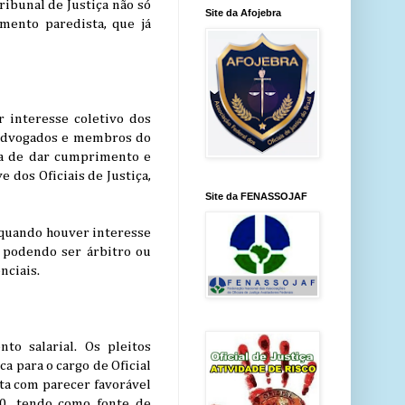
ibunal de Justiça não só
Site da Afojebra
mento paredista, que já
r interesse coletivo dos
, advogados e membros do
ca de dar cumprimento e
 dos Oficiais de Justiça,
Site da FENASSOJAF
a quando houver interesse
 podendo ser árbitro ou
nciais.
o salarial. Os pleitos
a para o cargo de Oficial
nta com parecer favorável
10, tendo como fonte de