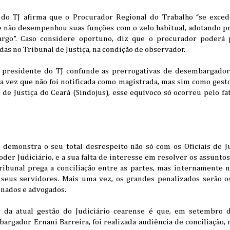
e do TJ afirma que o Procurador Regional do Trabalho “se exced
e não desempenhou suas funções com o zelo habitual, adotando pr
rgo”. Caso considere oportuno, diz que o procurador poderá 
das no Tribunal de Justiça, na condição de observador.
 a presidente do TJ confunde as prerrogativas de desembargador
 vez que não foi notificada como magistrada, mas sim como gestor
s de Justiça do Ceará (Sindojus), esse equívoco só ocorreu pelo f
 demonstra o seu total desrespeito não só com os Oficiais de J
Poder Judiciário, e a sua falta de interesse em resolver os assunto
tribunal prega a conciliação entre as partes, mas internamente
seus servidores. Mais uma vez, os grandes penalizados serão os
onados e advogados.
a da atual gestão do Judiciário cearense é que, em setembro 
rgador Ernani Barreira, foi realizada audiência de conciliação, 