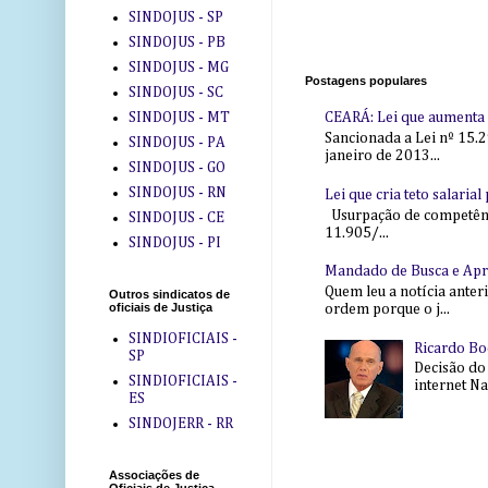
SINDOJUS - SP
SINDOJUS - PB
SINDOJUS - MG
Postagens populares
SINDOJUS - SC
SINDOJUS - MT
CEARÁ: Lei que aumenta s
Sancionada a Lei nº 15.2
SINDOJUS - PA
janeiro de 2013...
SINDOJUS - GO
SINDOJUS - RN
Lei que cria teto salaria
Usurpação de competência
SINDOJUS - CE
11.905/...
SINDOJUS - PI
Mandado de Busca e Ap
Quem leu a notícia anter
Outros sindicatos de
oficiais de Justiça
ordem porque o j...
SINDIOFICIAIS -
Ricardo Bo
SP
Decisão do
SINDIOFICIAIS -
internet Na 
ES
SINDOJERR - RR
Associações de