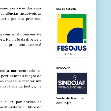
euno exercício das suas
Site da Fesojus
ovidências incabíveis às
participar das próximas
a com as atribuições de
a. Na visão da diretoria
ato da presidente ser mal
SINDOJAF
ustiça, mas com todas as
s pertinentes à função de
 não consegue manter um
 usuários da Justiça, na
Sindicato Nacional
de 2009, por ocasião da
dos OAJFs
no Ministério Público do