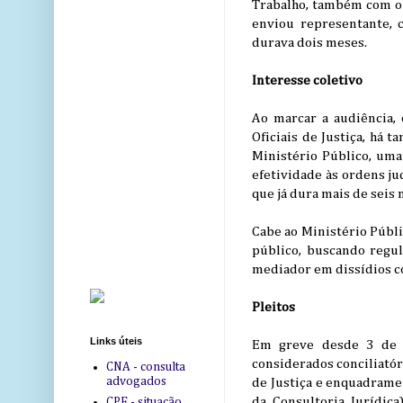
Trabalho, também com o 
enviou representante, 
durava dois meses.
Interesse coletivo
Ao marcar a audiência, 
Oficiais de Justiça, há
Ministério Público, um
efetividade às ordens ju
que já dura mais de seis 
Cabe ao Ministério Públi
público, buscando regu
mediador em dissídios co
Pleitos
Links úteis
Em greve desde 3 de ag
considerados conciliatór
CNA - consulta
advogados
de Justiça e enquadramen
da Consultoria Jurídic
CPF - situação