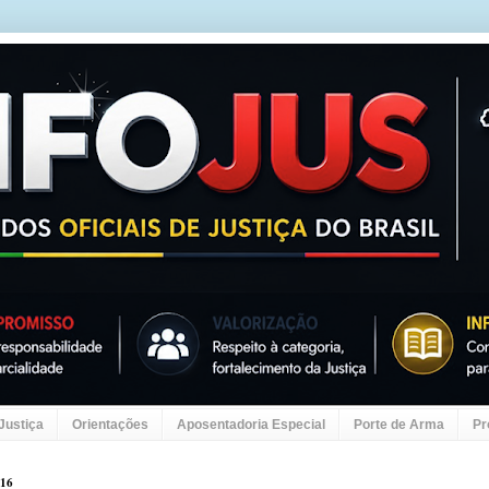
 Justiça
Orientações
Aposentadoria Especial
Porte de Arma
Pr
016