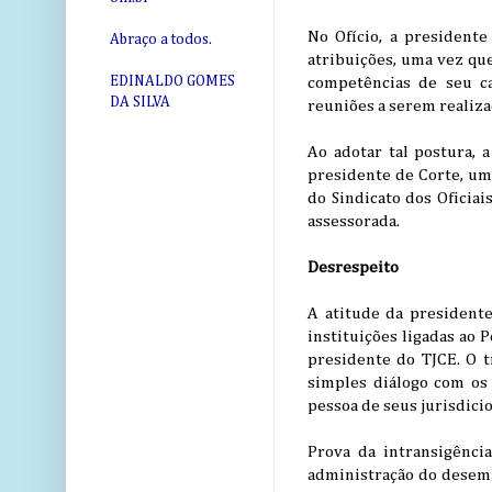
No Ofício, a president
Abraço a todos.
atribuições, uma vez qu
EDINALDO GOMES
competências de seu ca
DA SILVA
reuniões a serem realiza
Ao adotar tal postura,
presidente de Corte, uma
do Sindicato dos Oficiai
assessorada.
Desrespeito
A atitude da presidente
instituições ligadas ao 
presidente do TJCE. O 
simples diálogo com os 
pessoa de seus jurisdici
Prova da intransigênci
administração do desemba