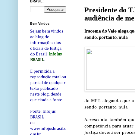
BRASIL:
Presidente do T
audiência de me
Bem Vindos:
Iracema do Vale alega qu
Sejam bem vindos
ao blog de
sendo, portanto, nula
informações dos
oficiais de Justiça
do Brasil,
InfoJus
BRASIL
.
É permitida a
reprodução total ou
parcial de qualquer
texto publicado
neste blog, desde
que citada a fonte.
do MPT, alegando que a 
sendo, portanto, nula.
Fonte: InfoJus
BRASIL
Acrescenta também que 
ou
competência para atuar j
www.infojusbrasil.c
Justiça deverá ser proces
om
.br