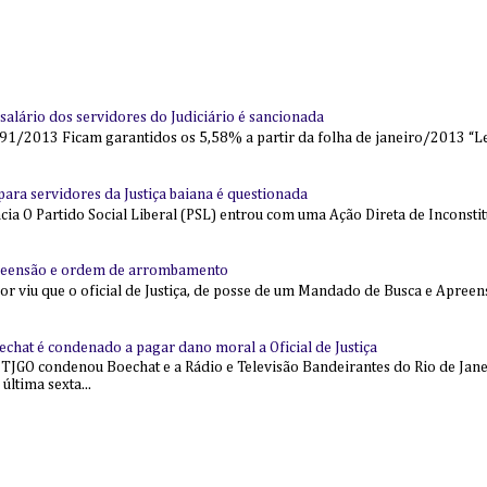
alário dos servidores do Judiciário é sancionada
91/2013 Ficam garantidos os 5,58% a partir da folha de janeiro/2013 “Lei
l para servidores da Justiça baiana é questionada
 O Partido Social Liberal (PSL) entrou com uma Ação Direta de Inconstit
reensão e ordem de arrombamento
ior viu que o oficial de Justiça, de posse de um Mandado de Busca e Apree
echat é condenado a pagar dano moral a Oficial de Justiça
 TJGO condenou Boechat e a Rádio e Televisão Bandeirantes do Rio de Jan
última sexta...