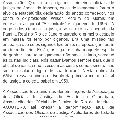
Associação. Quanto aos ciganos, primeiros oficiais de
justiça na época do Império, cujos descendentes foram o
alvo da estapafúrdia declaração do antigo corregedor, nos
conta o ex-presidente Wilson Pereira de Morais em
entrevista ao jornal “A Contrafé” em janeiro de 1996. “A
origem dos ciganos na justiça se deu com a chegada da
Família Real no Rio de Janeiro quando o primeiro despejo
em massa foi feito por ciganos. Era uma missão tão
antipática que só os ciganos fizeram e, na época, ganharam
um bom dinheiro. Então, os ciganos tinham aquele espírito
de ganhar, porque antigamente não havia salário, somente
as custas judiciais. Nós batalhávamos sempre para que o
oficial de justiça não tivessem as custas como esmola, mas
sim um salário digno de sua função”. Nesta entrevista
Wilson ressalta ainda o advento da primeira mulher oficial
de justiça, a colega Isabel em 1959.
A Associação teve ainda as denominações de Associação
dos Oficiais de Justiça do Estado da Guanabara,
Associação dos Oficiais de Justiça do Rio de Janeiro –
AOJUTERJ, até chegar a denominação atual de
Associação dos Oficiais de Justiça Avaliadores do Estado