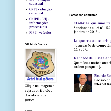
cadastral
CNPJ - situação
cadastral
Postagens populares
CNIPE - CNJ -
informações
CEARÁ: Lei que aumenta s
processuais
Sancionada a Lei nº 15.2
janeiro de 2013...
FIPE - veículos
Lei que cria teto salaria
Oficial de Justiça
Usurpação de competência
11.905/...
Mandado de Busca e Ap
Quem leu a notícia anter
ordem porque o j...
Ricardo Bo
Decisão do
internet Na 
Clique na imagem e
veja as atribuições
dos oficiais de
Justiça