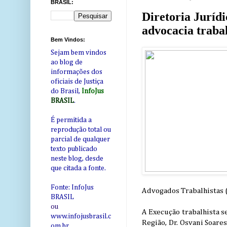
BRASIL:
Diretoria Jurídi
advocacia trabal
Bem Vindos:
Sejam bem vindos
ao blog de
informações dos
oficiais de Justiça
do Brasil,
InfoJus
BRASIL
.
É permitida a
reprodução total ou
parcial de qualquer
texto publicado
neste blog, desde
que citada a fonte.
Fonte: InfoJus
Advogados Trabalhistas 
BRASIL
ou
A Execução trabalhista s
www.infojusbrasil.c
Região, Dr. Osvani Soare
om
.br