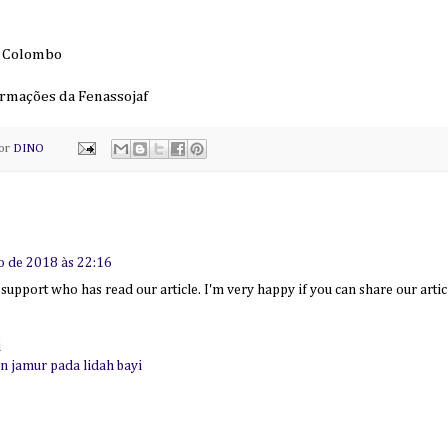
P. Colombo
ormações da Fenassojaf
por
DINO
o de 2018 às 22:16
support who has read our article. I'm very happy if you can share our arti
i
 jamur pada lidah bayi