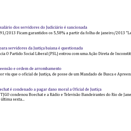
alário dos servidores do Judiciário é sancionada
91/2013 Ficam garantidos os 5,58% a partir da folha de janeiro/2013 “Lei
l para servidores da Justiça baiana é questionada
 O Partido Social Liberal (PSL) entrou com uma Ação Direta de Inconstit
reensão e ordem de arrombamento
ior viu que o oficial de Justiça, de posse de um Mandado de Busca e Apree
echat é condenado a pagar dano moral a Oficial de Justiça
 TJGO condenou Boechat e a Rádio e Televisão Bandeirantes do Rio de Jan
última sexta...