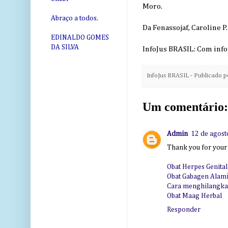
Moro.
Abraço a todos.
Da Fenassojaf, Caroline 
EDINALDO GOMES
DA SILVA
InfoJus BRASIL: Com inf
InfoJus BRASIL - Publicado 
Um comentário:
Admin
12 de agost
Thank you for your 
Obat Herpes Genital
Obat Gabagen Alam
Cara menghilangkan
Obat Maag Herbal
Responder