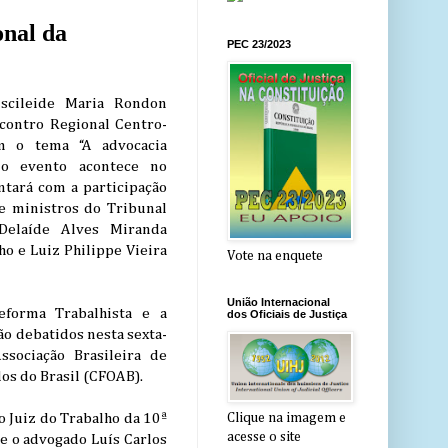
onal da
PEC 23/2023
uscileide Maria Rondon
Encontro Regional Centro-
om o tema “A advocacia
 o evento acontece no
ntará com a participação
e ministros do Tribunal
Delaíde Alves Miranda
ho e Luiz Philippe Vieira
Vote na enquete
União Internacional
eforma Trabalhista e a
dos Oficiais de Justiça
ão debatidos nesta sexta-
sociação Brasileira de
os do Brasil (CFOAB).
o Juiz do Trabalho da 10ª
Clique na imagem e
acesse o site
 e o advogado Luís Carlos