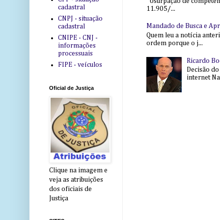
Usurpação de competência
cadastral
11.905/...
CNPJ - situação
Mandado de Busca e Ap
cadastral
Quem leu a notícia anter
CNIPE - CNJ -
ordem porque o j...
informações
processuais
Ricardo Bo
FIPE - veículos
Decisão do
internet Na 
Oficial de Justiça
Clique na imagem e
veja as atribuições
dos oficiais de
Justiça