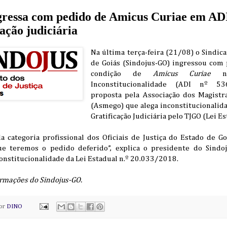
gressa com pedido de Amicus Curiae em AD
cação judiciária
Na última terça-feira (21/08) o Sindicat
de Goiás (Sindojus-GO) ingressou com 
condição de
Amicus Curiae
na
Inconstitucionalidade (ADI nº 536
proposta pela Associação dos Magistr
(Asmego) que alega inconstitucionali
Gratificação Judiciária pelo TJGO (Lei 
 categoria profissional dos Oficiais de Justiça do Estado de Go
ue teremos o pedido deferido”, explica o presidente do Sindo
constitucionalidade da Lei Estadual n.º 20.033/2018.
rmações do Sindojus-GO.
por
DINO