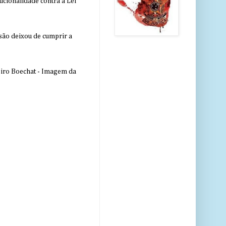
ucionalidade contra a Lei
nsão deixou de cumprir a
eiro Boechat - Imagem da