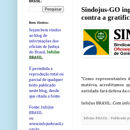
BRASIL:
Sindojus-GO in
contra a gratifi
Bem Vindos:
Sejam bem vindos
ao blog de
informações dos
oficiais de Justiça
do Brasil,
InfoJus
BRASIL
.
É permitida a
reprodução total ou
“Como representantes da
parcial de qualquer
matéria, acreditamos q
texto publicado
entidade fará defesa da 
neste blog, desde
que citada a fonte.
InfoJus BRASIL:
Com info
Fonte: InfoJus
BRASIL
InfoJus BRASIL - Publicado 
ou
www.infojusbrasil.c
om
.br