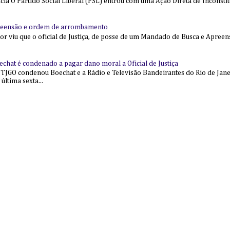
 O Partido Social Liberal (PSL) entrou com uma Ação Direta de Inconstit
reensão e ordem de arrombamento
ior viu que o oficial de Justiça, de posse de um Mandado de Busca e Apree
echat é condenado a pagar dano moral a Oficial de Justiça
 TJGO condenou Boechat e a Rádio e Televisão Bandeirantes do Rio de Jan
última sexta...