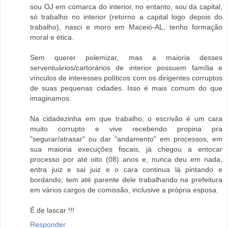
sou OJ em comarca do interior, no entanto, sou da capital,
só trabalho no interior (retorno a capital logo depois do
trabalho), nasci e moro em Maceió-AL, tenho formação
moral e ética.
Sem querer polemizar, mas a maioria desses
serventuários/cartorários de interior possuem família e
vínculos de interesses políticos com os dirigentes corruptos
de suas pequenas cidades. Isso é mais comum do que
imaginamos.
Na cidadezinha em que trabalho, o escrivão é um cara
muito corrupto e vive recebendo propina pra
"segurar/atrasar" ou dar "andamento" em processos, em
sua maioria execuções fiscais, já chegou a entocar
processo por até oito (08) anos e, nunca deu em nada,
entra juiz e sai juiz e o cara continua lá pintando e
bordando; tem até parente dele trabalhando na prefeitura
em vários cargos de comissão, inclusive a própria esposa.
É de lascar !!!
Responder