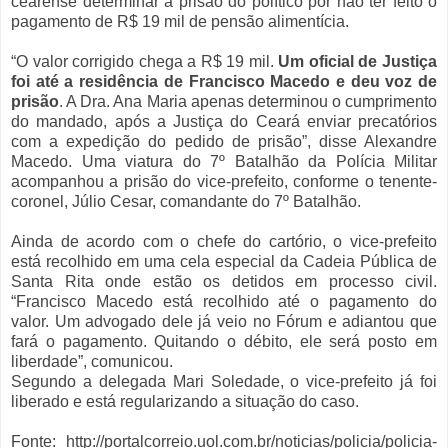
cearense determinar a prisão do político por não ter feito o
pagamento de R$ 19 mil de pensão alimentícia.
“O valor corrigido chega a R$ 19 mil.
Um oficial de Justiça
foi até a residência de Francisco Macedo e deu voz de
prisão
. A Dra. Ana Maria apenas determinou o cumprimento
do mandado, após a Justiça do Ceará enviar precatórios
com a expedição do pedido de prisão”, disse Alexandre
Macedo. Uma viatura do 7º Batalhão da Polícia Militar
acompanhou a prisão do vice-prefeito, conforme o tenente-
coronel, Júlio Cesar, comandante do 7º Batalhão.
Ainda de acordo com o chefe do cartório, o vice-prefeito
está recolhido em uma cela especial da Cadeia Pública de
Santa Rita onde estão os detidos em processo civil.
“Francisco Macedo está recolhido até o pagamento do
valor. Um advogado dele já veio no Fórum e adiantou que
fará o pagamento. Quitando o débito, ele será posto em
liberdade”, comunicou.
Segundo a delegada Mari Soledade, o vice-prefeito já foi
liberado e está regularizando a situação do caso.
Fonte: http://portalcorreio.uol.com.br/noticias/policia/policia-