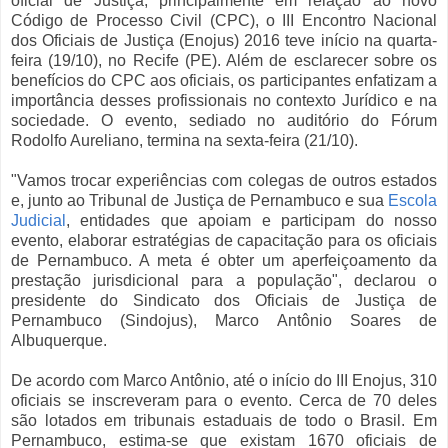
oficial de Justiça, principalmente em relação ao novo
Código de Processo Civil (CPC), o III Encontro Nacional
dos Oficiais de Justiça (Enojus) 2016 teve início na quarta-
feira (19/10), no Recife (PE). Além de esclarecer sobre os
benefícios do CPC aos oficiais, os participantes enfatizam a
importância desses profissionais no contexto Jurídico e na
sociedade. O evento, sediado no auditório do Fórum
Rodolfo Aureliano, termina na sexta-feira (21/10).
"Vamos trocar experiências com colegas de outros estados
e, junto ao Tribunal de Justiça de Pernambuco e sua
Escola
Judicial
, entidades que apoiam e participam do nosso
evento, elaborar estratégias de capacitação para os oficiais
de Pernambuco. A meta é obter um aperfeiçoamento da
prestação jurisdicional para a população", declarou o
presidente do Sindicato dos Oficiais de Justiça de
Pernambuco (Sindojus), Marco Antônio Soares de
Albuquerque.
De acordo com Marco Antônio, até o início do III Enojus, 310
oficiais se inscreveram para o evento. Cerca de 70 deles
são lotados em tribunais estaduais de todo o Brasil. Em
Pernambuco, estima-se que existam 1670 oficiais de