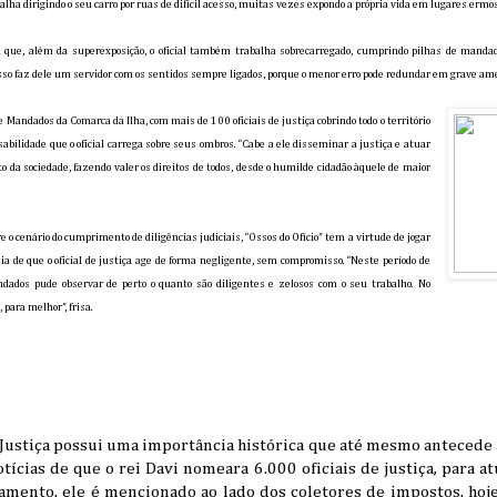
balha dirigindo o seu carro por ruas de difícil acesso, muitas vezes expondo a própria vida em lugares ermos
enta que, além da superexposição, o oficial também trabalha sobrecarregado, cumprindo pilhas de mand
so faz dele um servidor com os sentidos sempre ligados, porque o menor erro pode redundar em grave ameaç
 Mandados da Comarca da Ilha, com mais de 100 oficiais de justiça cobrindo todo o território
sabilidade que o oficial carrega sobre seus ombros. “Cabe a ele disseminar a justiça e atuar
to da sociedade, fazendo valer os direitos de todos, desde o humilde cidadão àquele de maior
e o cenário do cumprimento de diligências judiciais, “Ossos do Ofício” tem a virtude de jogar
ia de que o oficial de justiça age de forma negligente, sem compromisso. “Neste período de
ados pude observar de perto o quanto são diligentes e zelosos com o seu trabalho. No
 para melhor”, frisa.
e Justiça possui uma importância histórica que até mesmo antecede 
tícias de que o rei Davi nomeara 6.000 oficiais de justiça, para 
tamento, ele é mencionado ao lado dos coletores de impostos, hoj