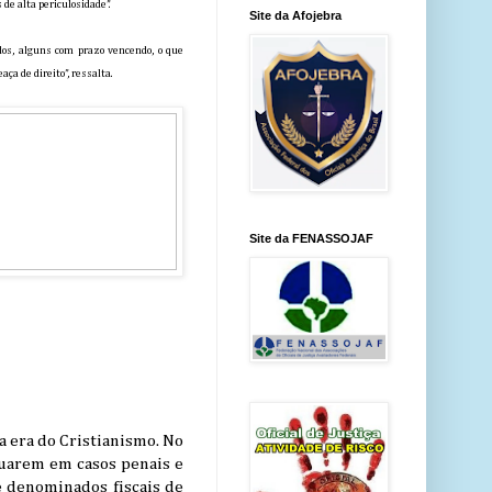
 de alta periculosidade”.
Site da Afojebra
ados, alguns com prazo vencendo, o que
a de direito”, ressalta.
Site da FENASSOJAF
a era do Cristianismo. No
atuarem em casos penais e
e denominados fiscais de