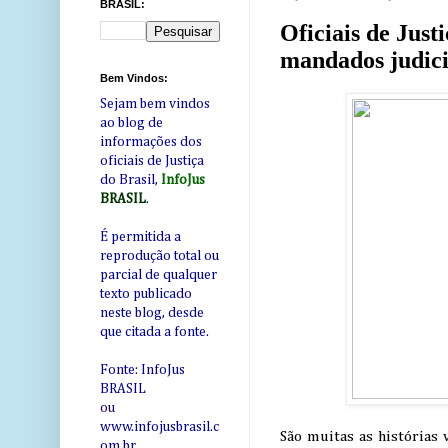
BRASIL:
Oficiais de Jus
mandados judici
Bem Vindos:
Sejam bem vindos
ao blog de
informações dos
oficiais de Justiça
do Brasil,
InfoJus
BRASIL
.
É permitida a
reprodução total ou
parcial de qualquer
texto publicado
neste blog, desde
que citada a fonte.
Fonte: InfoJus
BRASIL
ou
www.infojusbrasil.c
São muitas as histórias 
om
.br