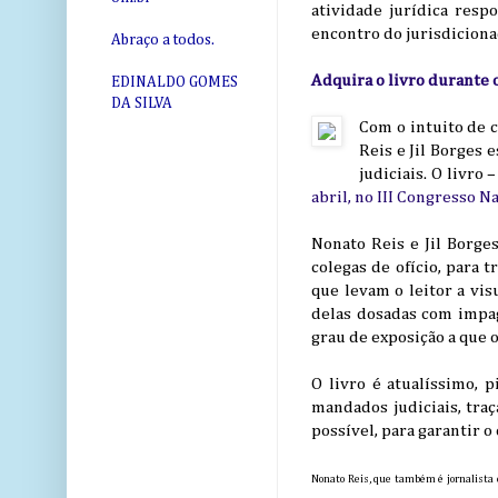
atividade jurídica respo
encontro do jurisdiciona
Abraço a todos.
Adquira o livro durante 
EDINALDO GOMES
DA SILVA
Com o intuito de c
Reis e Jil Borges
judiciais. O livro
abril, no III Congresso 
Nonato Reis e Jil Borge
colegas de ofício, para
que levam o leitor a vis
delas dosadas com impa
grau de exposição a que o
O livro é atualíssimo, 
mandados judiciais, traç
possível, para garantir o
Nonato Reis, que também é jornalista c