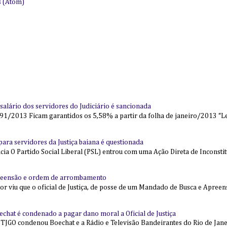
s (Atom)
alário dos servidores do Judiciário é sancionada
91/2013 Ficam garantidos os 5,58% a partir da folha de janeiro/2013 “Lei
l para servidores da Justiça baiana é questionada
 O Partido Social Liberal (PSL) entrou com uma Ação Direta de Inconstit
reensão e ordem de arrombamento
ior viu que o oficial de Justiça, de posse de um Mandado de Busca e Apree
echat é condenado a pagar dano moral a Oficial de Justiça
 TJGO condenou Boechat e a Rádio e Televisão Bandeirantes do Rio de Jan