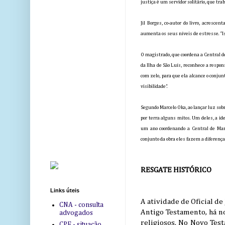
justiça é um servidor solitário, que tra
Jil Borges, co-autor do livro, acresc
aumenta os seus níveis de estresse. “Is
O magistrado, que coordena a Central de
da Ilha de São Luís, reconhece a respon
com zelo, para que ela alcance o conjun
visibilidade”.
Segundo Marcelo Oka, ao lançar luz sobr
por terra alguns mitos. Um deles, a ide
um ano coordenando a Central de Mand
conjunto da obra eles fazem a diferença,
RESGATE HISTÓRICO
Links úteis
A atividade de Oficial d
CNA - consulta
Antigo Testamento, há no
advogados
religiosos. No Novo Tes
CPF - situação