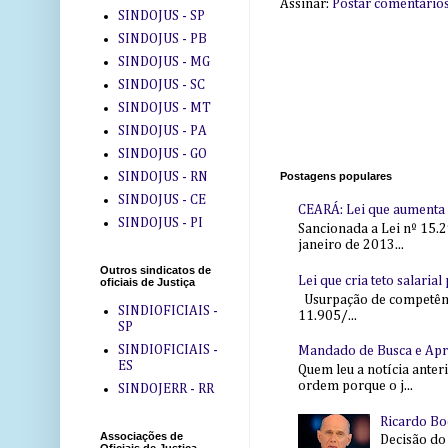
Assinar:
Postar comentário
SINDOJUS - SP
SINDOJUS - PB
SINDOJUS - MG
SINDOJUS - SC
SINDOJUS - MT
SINDOJUS - PA
SINDOJUS - GO
Postagens populares
SINDOJUS - RN
SINDOJUS - CE
CEARÁ: Lei que aumenta s
SINDOJUS - PI
Sancionada a Lei nº 15.2
janeiro de 2013...
Outros sindicatos de
Lei que cria teto salaria
oficiais de Justiça
Usurpação de competência
SINDIOFICIAIS -
11.905/...
SP
SINDIOFICIAIS -
Mandado de Busca e Ap
ES
Quem leu a notícia anter
ordem porque o j...
SINDOJERR - RR
Ricardo Bo
Associações de
Decisão do