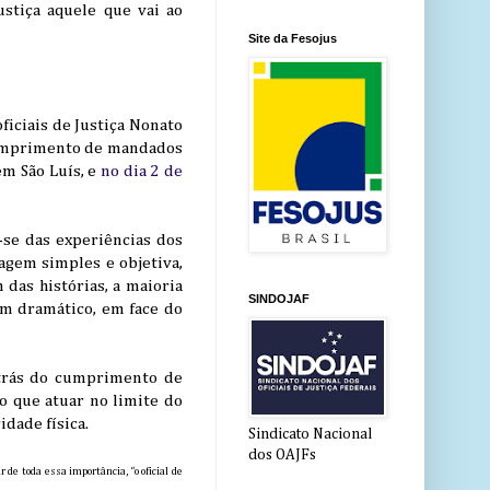
ustiça aquele que vai ao
Site da Fesojus
oficiais de Justiça Nonato
 cumprimento de mandados
em São Luís, e
no dia 2 de
-se das experiências dos
agem simples e objetiva,
 das histórias, a maioria
SINDOJAF
m dramático, em face do
r trás do cumprimento de
o que atuar no limite do
idade física.
Sindicato Nacional
dos OAJFs
de toda essa importância, “o oficial de