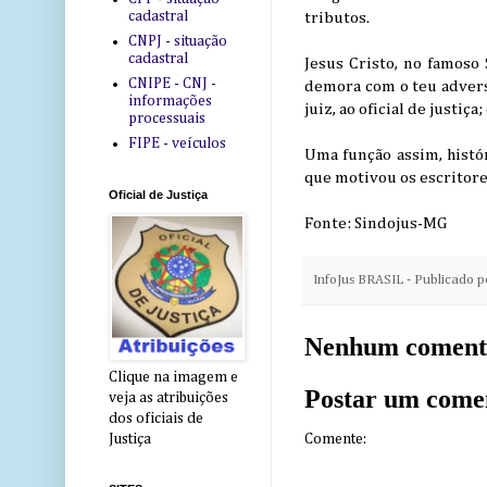
cadastral
tributos.
CNPJ - situação
cadastral
Jesus Cristo, no famos
CNIPE - CNJ -
demora com o teu adversá
informações
juiz, ao oficial de justiça;
processuais
FIPE - veículos
Uma função assim, históri
que motivou os escritore
Oficial de Justiça
Fonte: Sindojus-MG
InfoJus BRASIL - Publicado 
Nenhum coment
Clique na imagem e
Postar um come
veja as atribuições
dos oficiais de
Comente:
Justiça