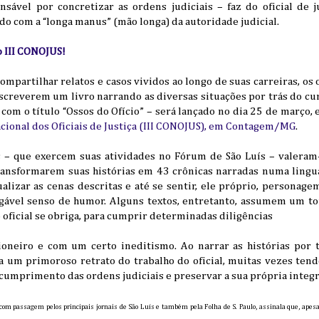
nsável por concretizar as ordens judiciais – faz do oficial de j
do com a “longa manus” (mão longa) da autoridade judicial.
o III CONOJUS!
ompartilhar relatos e casos vividos ao longo de suas carreiras, os 
 escreverem um livro narrando as diversas situações por trás do
 – com o título “Ossos do Ofício” – será lançado no dia 25 de março, 
Nacional dos Oficiais de Justiça (III CONOJUS), em Contagem/MG
.
s – que exercem suas atividades no Fórum de São Luís – valeram
 transformarem suas histórias em 43 crônicas narradas numa lingu
ualizar as cenas descritas e até se sentir, ele próprio, personagem
gável senso de humor. Alguns textos, entretanto, assumem um to
 oficial se obriga, para cumprir determinadas diligências
pioneiro e com um certo ineditismo. Ao narrar as histórias po
a um primoroso retrato do trabalho do oficial, muitas vezes tend
 cumprimento das ordens judiciais e preservar a sua própria integr
om passagem pelos principais jornais de São Luís e também pela Folha de S. Paulo, assinala que, apesar 