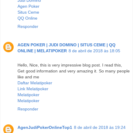
Judi Domino
Agen Poker
Situs Ceme
QQ Online
Responder
AGEN POKER | JUDI DOMINO | SITUS CEME | QQ
ONLINE | MELATIPOKER
8 de abril de 2018 às 18:05
Hello, Nice, this is very impressive blog post. I read this,
Get good information and very amazing it. So many people
like and me
Daftar Melatipoker
Link Melatipoker
Melatipoker
Melatipoker
Responder
AgenJudiPokerOnlineTop1
8 de abril de 2018 às 19:24