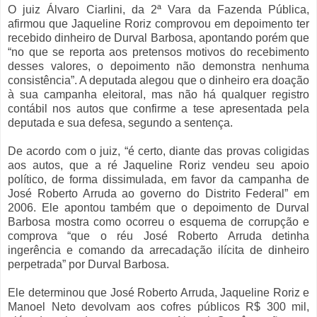
O juiz Álvaro Ciarlini, da 2ª Vara da Fazenda Pública,
afirmou que Jaqueline Roriz comprovou em depoimento ter
recebido dinheiro de Durval Barbosa, apontando porém que
“no que se reporta aos pretensos motivos do recebimento
desses valores, o depoimento não demonstra nenhuma
consistência”. A deputada alegou que o dinheiro era doação
à sua campanha eleitoral, mas não há qualquer registro
contábil nos autos que confirme a tese apresentada pela
deputada e sua defesa, segundo a sentença.
De acordo com o juiz, “é certo, diante das provas coligidas
aos autos, que a ré Jaqueline Roriz vendeu seu apoio
político, de forma dissimulada, em favor da campanha de
José Roberto Arruda ao governo do Distrito Federal” em
2006. Ele apontou também que o depoimento de Durval
Barbosa mostra como ocorreu o esquema de corrupção e
comprova “que o réu José Roberto Arruda detinha
ingerência e comando da arrecadação ilícita de dinheiro
perpetrada” por Durval Barbosa.
Ele determinou que José Roberto Arruda, Jaqueline Roriz e
Manoel Neto devolvam aos cofres públicos R$ 300 mil,