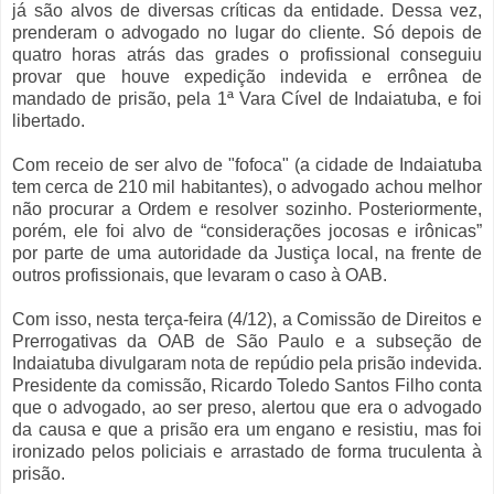
já são alvos de diversas críticas da entidade. Dessa vez,
prenderam o advogado no lugar do cliente. Só depois de
quatro horas atrás das grades o profissional conseguiu
provar que houve expedição indevida e errônea de
mandado de prisão, pela 1ª Vara Cível de Indaiatuba, e foi
libertado.
Com receio de ser alvo de "fofoca" (a cidade de Indaiatuba
tem cerca de 210 mil habitantes), o advogado achou melhor
não procurar a Ordem e resolver sozinho. Posteriormente,
porém, ele foi alvo de “considerações jocosas e irônicas”
por parte de uma autoridade da Justiça local, na frente de
outros profissionais, que levaram o caso à OAB.
Com isso, nesta terça-feira (4/12), a Comissão de Direitos e
Prerrogativas da OAB de São Paulo e a subseção de
Indaiatuba divulgaram nota de repúdio pela prisão indevida.
Presidente da comissão, Ricardo Toledo Santos Filho conta
que o advogado, ao ser preso, alertou que era o advogado
da causa e que a prisão era um engano e resistiu, mas foi
ironizado pelos policiais e arrastado de forma truculenta à
prisão.