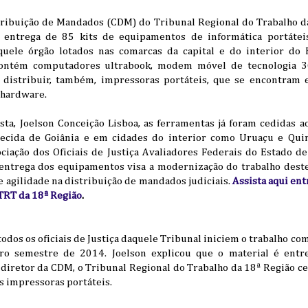
ribuição de Mandados (CDM) do Tribunal Regional do Trabalho d
 entrega de 85 kits de equipamentos de informática portáteis 
aquele órgão lotados nas comarcas da capital e do interior do 
contém computadores ultrabook, modem móvel de tecnologia 3G
rá distribuir, também, impressoras portáteis, que se encontram
 hardware.
ta, Joelson Conceição Lisboa, as ferramentas já foram cedidas ao
ecida de Goiânia e em cidades do interior como Uruaçu e Quiri
ociação dos Oficiais de Justiça Avaliadores Federais do Estado d
entrega dos equipamentos visa a modernização do trabalho dest
e agilidade na distribuição de mandados judiciais.
Assista aqui en
TRT da 18ª Região
.
todos os oficiais de Justiça daquele Tribunal iniciem o trabalho com
ro semestre de 2014. Joelson explicou que o material é entr
 diretor da CDM, o Tribunal Regional do Trabalho da 18ª Região ced
s impressoras portáteis.