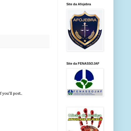
Site da Afojebra
Site da FENASSOJAF
you'll post..