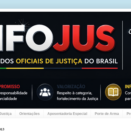
 Justiça
Orientações
Aposentadoria Especial
Porte de Arma
Pr
013