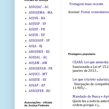
Oficiais de Justiça
Postagem mais recente
ASSOJAC - AC
Assinar:
Postar comentário
ASSOJEMA - MA
AOJUS - BA
AOJESP - SP
AOJEP - PB
AOJUS - DF
ASSOJASP - SP
AOJA - RJ
ABOJERIS - RS
Postagens populares
AOJEAL - AL
CEARÁ: Lei que aumenta s
AOJAM - AM
Sancionada a Lei nº 15.2
ASSOJEPAR - PR
janeiro de 2013...
AOJUCI - MT
Lei que cria teto salaria
AOJESE - SE
Usurpação de competência
AOJAP - AP
11.905/...
ASSOJFER - RO
Mandado de Busca e Ap
Quem leu a notícia anter
Associações - oficiais
ordem porque o j...
de Justiça Federais