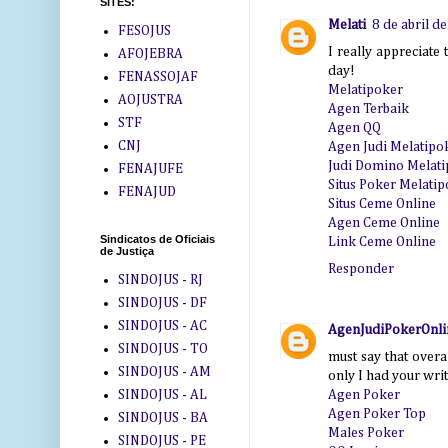
SITES:
Melati
8 de abril d
FESOJUS
I really appreciate
AFOJEBRA
day!
FENASSOJAF
Melatipoker
AOJUSTRA
Agen Terbaik
STF
Agen QQ
CNJ
Agen Judi Melatipo
Judi Domino Melat
FENAJUFE
Situs Poker Melati
FENAJUD
Situs Ceme Online
Agen Ceme Online
Sindicatos de Oficiais
Link Ceme Online
de Justiça
Responder
SINDOJUS - RJ
SINDOJUS - DF
SINDOJUS - AC
AgenJudiPokerOnl
SINDOJUS - TO
must say that overal
SINDOJUS - AM
only I had your writ
Agen Poker
SINDOJUS - AL
Agen Poker Top
SINDOJUS - BA
Males Poker
SINDOJUS - PE