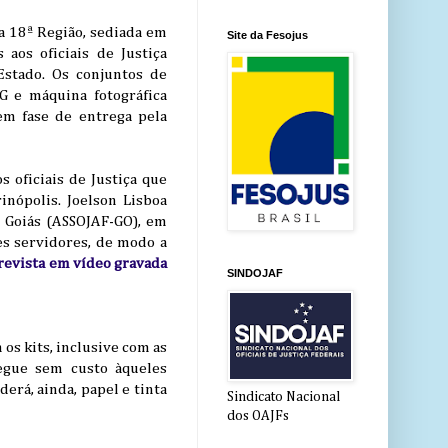
a 18ª Região, sediada em
Site da Fesojus
aos oficiais de Justiça
Estado. Os conjuntos de
 e máquina fotográfica
 em fase de entrega pela
s oficiais de Justiça que
nópolis. Joelson Lisboa
e Goiás (ASSOJAF-GO), em
es servidores, de modo a
trevista em vídeo gravada
SINDOJAF
 os kits, inclusive com as
egue sem custo àqueles
erá, ainda, papel e tinta
Sindicato Nacional
dos OAJFs