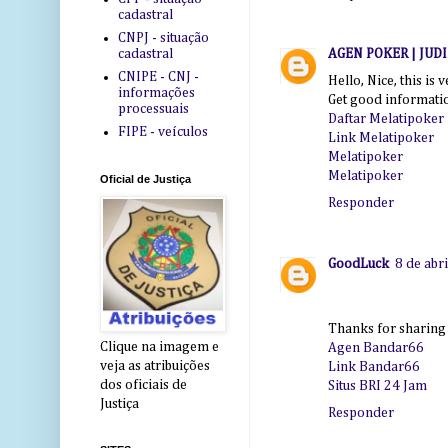
cadastral
CNPJ - situação
cadastral
AGEN POKER | JUD
CNIPE - CNJ -
Hello, Nice, this is 
informações
Get good informati
processuais
Daftar Melatipoker
FIPE - veículos
Link Melatipoker
Melatipoker
Melatipoker
Oficial de Justiça
Responder
GoodLuck
8 de abr
Thanks for sharing y
Clique na imagem e
Agen Bandar66
veja as atribuições
Link Bandar66
dos oficiais de
Situs BRI 24 Jam
Justiça
Responder