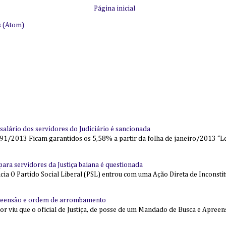
Página inicial
s (Atom)
alário dos servidores do Judiciário é sancionada
91/2013 Ficam garantidos os 5,58% a partir da folha de janeiro/2013 “Lei
l para servidores da Justiça baiana é questionada
 O Partido Social Liberal (PSL) entrou com uma Ação Direta de Inconstit
reensão e ordem de arrombamento
ior viu que o oficial de Justiça, de posse de um Mandado de Busca e Apree