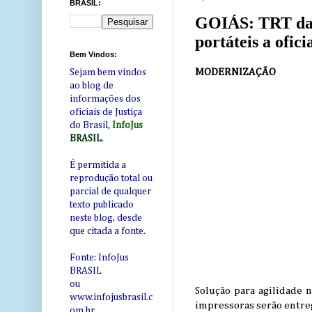
BRASIL:
GOIÁS: TRT da 1
portáteis a ofici
Bem Vindos:
MODERNIZAÇÃO
Sejam bem vindos
ao blog de
informações dos
oficiais de Justiça
do Brasil,
InfoJus
BRASIL
.
É permitida a
reprodução total ou
parcial de qualquer
texto publicado
neste blog, desde
que citada a fonte.
Fonte: InfoJus
BRASIL
ou
Solução para agilidade 
www.infojusbrasil.c
impressoras serão entr
om
.br