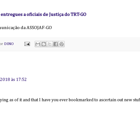
ntregues a oficiais de Justiça do TRT-GO
municação da ASSOJAF-GO
por
DINO
e 2018 às 17:52
ing as of it and that I have you ever bookmarked to ascertain out new stuff 