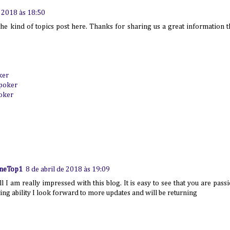
e 2018 às 18:50
 the kind of topics post here. Thanks for sharing us a great information th
ker
ipoker
poker
ineTop1
8 de abril de 2018 às 19:09
l I am really impressed with this blog. It is easy to see that you are pass
ing ability I look forward to more updates and will be returning