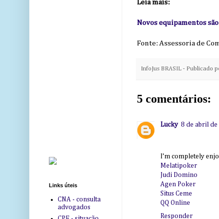
Leia mais:
Novos equipamentos são e
Fonte: Assessoria de Co
InfoJus BRASIL - Publicado 
5 comentários:
Lucky
8 de abril d
I’m completely enjoy
Melatipoker
Judi Domino
Agen Poker
Links úteis
Situs Ceme
CNA - consulta
QQ Online
advogados
Responder
CPF - situação