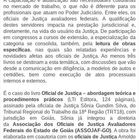
A capacitação e atualização são necessidades cotidianas
no mercado de trabalho, o que não é diferente para os
profissionais que atuam no Poder Judiciário. Entre eles, os
oficiais de Justiça avaliadores federais. A qualificação
destes servidores impacta na prestação jurisdicional e,
diretamente, na vida do usuário da Justiça. De participação
em congressos a cursos de extensão, a especialização da
categoria se consolida, também, pela
leitura
de
obras
específicas
, nas quais são relatadas experiências e
novidades afetas aos oficiais de Justiça. Ao menos três
livros se destinam a esta temática, com discussões que vão
desde a comunicação em diligência, a modelos de autos e
certidões, bem como execução de atos processuais
internos e externos.
É o caso do livro
Oficial de Justiça – abordagem teórica e
procedimentos práticos
(LTr Editora, 124 páginas),
assinado pela oficiala de Justiça Sônia Gundim Silva, do
Tribunal Regional do Trabalho da 18ª Região (TRT18), com
jurisdição em Goiás. Sônia já integrou a diretoria
da
Associação dos Oficiais de Justiça Avaliadores
Federais do Estado de Goiás (ASSOJAF-GO)
. A obra foi
elaborada em coautoria com os
oficiais de Justiça
Arnoldo