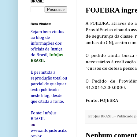
BRASIL:
FOJEBRA ingres
A FOJEBRA, através do a
Bem Vindos:
Providências visando ass
Sejam bem vindos
de segurança da classe,
ao blog de
ambas do CNJ, assim com
informações dos
oficiais de Justiça
do Brasil,
InfoJus
O pedido ainda busca 
BRASIL
.
necessários à realização 
"cursos de defesa pessoal
É permitida a
reprodução total ou
O Pedido de Providên
parcial de qualquer
41.2014.2.00.0000.
texto publicado
neste blog, desde
Fonte: FOJEBRA
que citada a fonte.
Fonte: InfoJus
InfoJus BRASIL - Publicado 
BRASIL
ou
www.infojusbrasil.c
Nenhum coment
om
.br