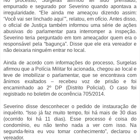
No processo, Surgelas afirmou ter sido prensado,
empurrado e segurado por Severino quando apontava a
irregularidade. “Ele ainda me ameaçou dizendo assim:
‘Você vai ser linchado aqui’”, relatou, em ofício. Antes disso,
o oficial de Justiça também informou uma série de ações
abusivas do parlamentar para interromper a inspeção.
Severino teria perguntado em tom ameaçador quem era o
responsável pela “bagunça”. Disse que ele era vereador e
não deixaria ninguém entrar no local.
Ainda de acordo com informações do processo, Surgelas
afirmou que a Polícia Militar foi acionada, chegou ao local e
teve de imobilizar o parlamentar, que se encontrava com
ânimos exaltados – recebeu voz de prisão e foi
encaminhado ao 2º DP (Distrito Policial). O caso foi
registrado no boletim de ocorrência 705/2014.
Severino disse desconhecer o pedido de instauração de
inquérito. “Isso já faz muito tempo, foi há mais de 30 dias
(ocorrido foi há 11 dias). Esse processo é coisa do
condomínio, eu não tenho nada a ver com isso. Na
segunda-feira eu vou tomar conhecimento”, declarou o
vereador.