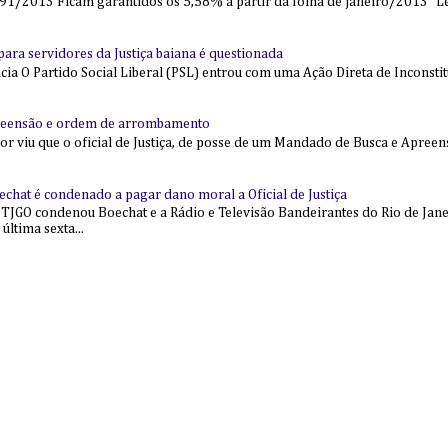
91/2013 Ficam garantidos os 5,58% a partir da folha de janeiro/2013 “Lei
l para servidores da Justiça baiana é questionada
 O Partido Social Liberal (PSL) entrou com uma Ação Direta de Inconstit
reensão e ordem de arrombamento
ior viu que o oficial de Justiça, de posse de um Mandado de Busca e Apree
echat é condenado a pagar dano moral a Oficial de Justiça
 TJGO condenou Boechat e a Rádio e Televisão Bandeirantes do Rio de Jan
última sexta...