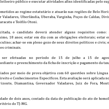
leiloeiro público e executar atividades afins identificadas pelo su
metidos ao regime estatutário e atuarão nas regiões de Belo Hori
 Valadares, Uberlândia, Uberaba, Varginha, Poços de Caldas, Divi
aracatu e Teófilo Otoni.
itada, o candidato deverá atender alguns requisitos como: s
nimo, 18 anos; estar em dia com as obrigações eleitorais; estar 
sculino; achar-se em pleno gozo de seus direitos políticos e civis;
es criminais.
o ser efetuadas no período de 15 de julho a 15 de ago
mediante o preenchimento da ficha de inscrição e pagamento da tax
liados por meio de prova objetiva com 60 questões sobre Língu
ireito e Conhecimentos Específicos. Esta avaliação será aplicada n
izonte, Diamantina, Governador Valadares, Juiz de Fora, Mont
idade de dois anos, contado da data de publicação do ato de homo
critério do TJ-MG.