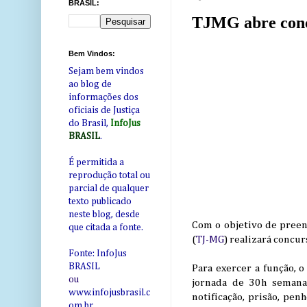
BRASIL:
TJMG abre concu
Bem Vindos:
Sejam bem vindos
ao blog de
informações dos
oficiais de Justiça
do Brasil,
InfoJus
BRASIL
.
É permitida a
reprodução total ou
parcial de qualquer
texto publicado
neste blog, desde
Com o objetivo de preen
que citada a fonte.
(
TJ-MG
) realizará concur
Fonte: InfoJus
BRASIL
Para exercer a função, 
ou
jornada de 30h semanai
www.infojusbrasil.c
notificação, prisão, pen
om
.br