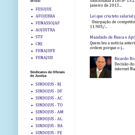
Sancionada a Lei nº 15.2
SITES:
janeiro de 2013...
FESOJUS
Lei que cria teto salaria
AFOJEBRA
Usurpação de competência
FENASSOJAF
11.905/...
AOJUSTRA
STF
Mandado de Busca e Ap
Quem leu a notícia anter
CNJ
ordem porque o j...
FENAJUFE
FENAJUD
Ricardo Bo
Decisão do
internet Na 
Sindicatos de Oficiais
de Justiça
SINDOJUS - RJ
SINDOJUS - DF
SINDOJUS - AC
SINDOJUS - TO
SINDOJUS - AM
SINDOJUS - AL
SINDOJUS - BA
SINDOJUS - PE