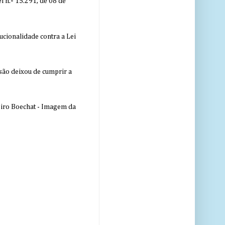
 n.º 15.291, de 08 de
ucionalidade contra a Lei
nsão deixou de cumprir a
eiro Boechat - Imagem da