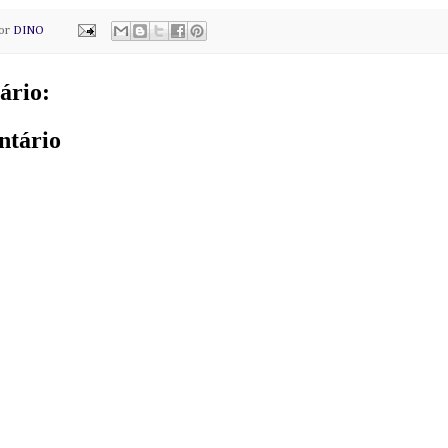
por
DINO
ário:
ntário