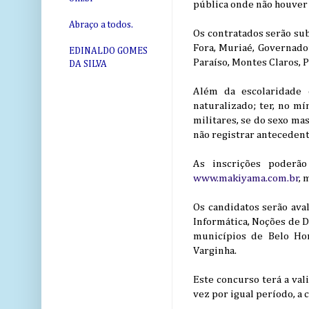
pública onde não houver 
Abraço a todos.
Os contratados serão sub
Fora, Muriaé, Governador
EDINALDO GOMES
Paraíso, Montes Claros, P
DA SILVA
Além da escolaridade c
naturalizado; ter, no mí
militares, se do sexo ma
não registrar antecedent
As inscrições poderã
www.makiyama.com.br
, 
Os candidatos serão ava
Informática, Noções de D
municípios de Belo Hor
Varginha.
Este concurso terá a val
vez por igual período, a 