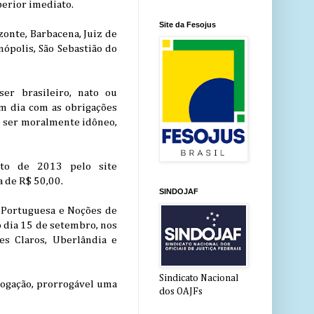
perior imediato.
Site da Fesojus
zonte, Barbacena, Juiz de
nópolis, São Sebastião do
er brasileiro, nato ou
em dia com as obrigações
 e ser moralmente idôneo,
sto de 2013 pelo site
a de R$ 50,00.
SINDOJAF
a Portuguesa e Noções de
o dia 15 de setembro, nos
es Claros, Uberlândia e
Sindicato Nacional
logação, prorrogável uma
dos OAJFs