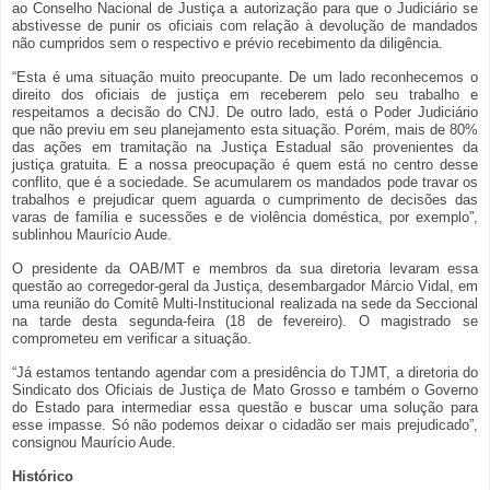
ao Conselho Nacional de Justiça a autorização para que o Judiciário se
abstivesse de punir os oficiais com relação à devolução de mandados
não cumpridos sem o respectivo e prévio recebimento da diligência.
“Esta é uma situação muito preocupante. De um lado reconhecemos o
direito dos oficiais de justiça em receberem pelo seu trabalho e
respeitamos a decisão do CNJ. De outro lado, está o Poder Judiciário
que não previu em seu planejamento esta situação. Porém, mais de 80%
das ações em tramitação na Justiça Estadual são provenientes da
justiça gratuita. E a nossa preocupação é quem está no centro desse
conflito, que é a sociedade. Se acumularem os mandados pode travar os
trabalhos e prejudicar quem aguarda o cumprimento de decisões das
varas de família e sucessões e de violência doméstica, por exemplo”,
sublinhou Maurício Aude.
O presidente da OAB/MT e membros da sua diretoria levaram essa
questão ao corregedor-geral da Justiça, desembargador Márcio Vidal, em
uma reunião do Comitê Multi-Institucional realizada na sede da Seccional
na tarde desta segunda-feira (18 de fevereiro). O magistrado se
comprometeu em verificar a situação.
“Já estamos tentando agendar com a presidência do TJMT, a diretoria do
Sindicato dos Oficiais de Justiça de Mato Grosso e também o Governo
do Estado para intermediar essa questão e buscar uma solução para
esse impasse. Só não podemos deixar o cidadão ser mais prejudicado”,
consignou Maurício Aude.
Histórico