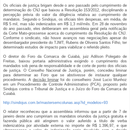
Os oficiais de justiça brigam desde o ano passado pelo cumprimento de
determinação do CNJ que baixou a Resolução 153/2012, disciplinando a
percepção prévia do valor da diligência relativa ao cumprimento de
mandatos. Segundo o Sindojus, os oficiais têm despesas, em média, de
R$ 5 mil, mas são indenizados em R$ 1,3 mil/mês. Em 28 de novembro
do ano passado, eles deliberaram em assembleia geral pela notificação
da Corte Mato-grossense acerca do cumprimento da Resolução do CNJ.
Conforme o sindicato, não houve avanços nas negociações apesar do
desembargador presidente do TJMT, Rubens de Oliveira Santos Filho, ter
determinado estudos de impacto para viabilizar o referido pleito.
O diretor do Foro da Comarca de Cuiabá, juiz Adilson Polegato de
Freitas, baixou portaria administrativa exigindo o cumprimento dos
mandados sob pena de responsabilidade e de corte de ponto dos oficiais
de justiça. O Conselho Nacional de Justiça, porém, concedeu liminar
para determinar ao Foro que se abstivesse de instaurar qualquer
procedimento. A
decisão liminar
foi do conselheiro José Lucio Munhoz
em um Procedimento de Controle Administrativo (PCA), proposto pelo
Sindojus contra o Tribunal de Justiça e o Juízo do Foro da Comarca de
Cuiabá.
http://sindojus.com.br/mastersemcolunas.asp?id_modelos=93
O relator reconheceu que a assembleia informou que a partir de 7 de
janeiro deste ano cumpririam os mandatos oriundos da justiça gratuita e
fazenda pública até atingirem o valor auferido a titulo de verba
indenizatória por atividade externa no importe de R$ 1.396,97, e que