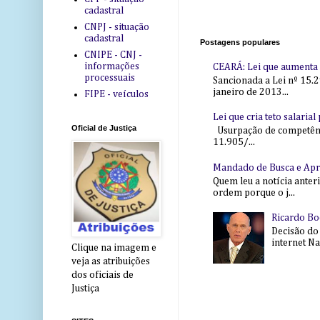
cadastral
CNPJ - situação
cadastral
Postagens populares
CNIPE - CNJ -
informações
CEARÁ: Lei que aumenta s
processuais
Sancionada a Lei nº 15.2
janeiro de 2013...
FIPE - veículos
Lei que cria teto salaria
Oficial de Justiça
Usurpação de competência
11.905/...
Mandado de Busca e Ap
Quem leu a notícia anter
ordem porque o j...
Ricardo Bo
Decisão do
internet Na 
Clique na imagem e
veja as atribuições
dos oficiais de
Justiça