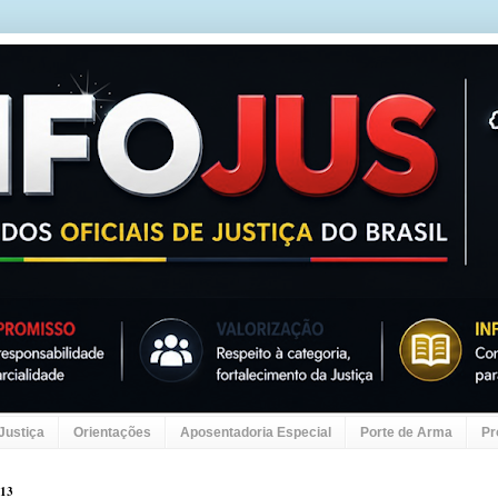
 Justiça
Orientações
Aposentadoria Especial
Porte de Arma
Pr
013