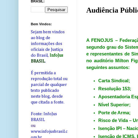
BRASIL:
Audiência Públi
Bem Vindos:
Sejam bem vindos
ao blog de
A FENOJUS – Federação 
informações dos
segundo grau do Sistem
oficiais de Justiça
e representantes de Si
do Brasil,
InfoJus
no auditório Milton Fi
BRASIL
.
seguintes assuntos:
É permitida a
reprodução total ou
Carta Sindical;
parcial de qualquer
Resolução 153;
texto publicado
Aposentadoria Esp
neste blog, desde
que citada a fonte.
Nível Superior;
Porte de Arma;
Fonte: InfoJus
BRASIL
Risco de Vida – Un
ou
Isenção IPI – Naci
www.infojusbrasil.c
Isenção de ICMS, 
om
.br