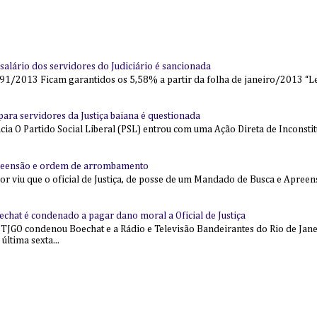
alário dos servidores do Judiciário é sancionada
91/2013 Ficam garantidos os 5,58% a partir da folha de janeiro/2013 “Lei
l para servidores da Justiça baiana é questionada
 O Partido Social Liberal (PSL) entrou com uma Ação Direta de Inconstit
reensão e ordem de arrombamento
ior viu que o oficial de Justiça, de posse de um Mandado de Busca e Apree
echat é condenado a pagar dano moral a Oficial de Justiça
 TJGO condenou Boechat e a Rádio e Televisão Bandeirantes do Rio de Jan
última sexta...