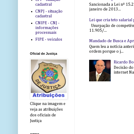
cadastral
Sancionada a Lei nº 15.2
janeiro de 2013...
CNPJ - situação
cadastral
Lei que cria teto salaria
CNIPE - CNJ -
Usurpação de competência
informações
11.905/...
processuais
FIPE - veículos
Mandado de Busca e Ap
Quem leu a notícia anter
ordem porque o j...
Oficial de Justiça
Ricardo Bo
Decisão do
internet Na 
Clique na imagem e
veja as atribuições
dos oficiais de
Justiça