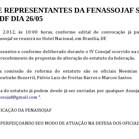
 REPRESENTANTES DA FENASSOJAF 
F DIA 26/05
2.012, às 10:00 horas, conforme edital de convocação já pu
sojaf se reunirá no Hotel Nacional, em Brasília, DF.
ssuntos e conforme deliberado durante o IV Conojaf ocorrido na c
 recebimento de propostas de alteração do estatuto da federação.
 comissão de reforma do estatuto são os oficiais Neemias
tinho Bezerril, Fúlvio Luiz de Freitas Barros e Marcos Santos.
do estatuto já podem desde já ser enviadas por qualquer Assojaf 
assojaf@gmail.com
”.
ICAÇÃO DA FENASSOJAF
APERFEIÇOANDO SEU MODO DE ATUAÇÃO NA DEFESA DOS OFICIAIS