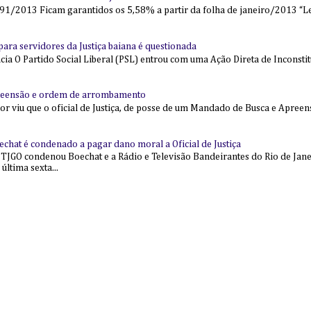
91/2013 Ficam garantidos os 5,58% a partir da folha de janeiro/2013 “Lei
l para servidores da Justiça baiana é questionada
 O Partido Social Liberal (PSL) entrou com uma Ação Direta de Inconstit
reensão e ordem de arrombamento
ior viu que o oficial de Justiça, de posse de um Mandado de Busca e Apree
echat é condenado a pagar dano moral a Oficial de Justiça
 TJGO condenou Boechat e a Rádio e Televisão Bandeirantes do Rio de Jan
última sexta...