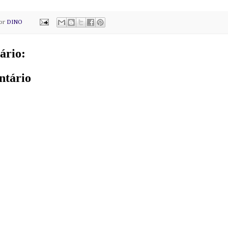
por
DINO
ário:
ntário