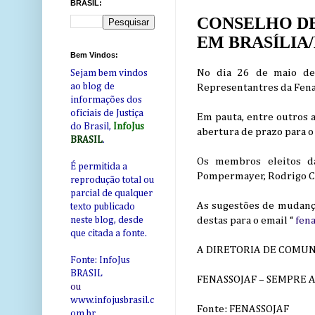
BRASIL:
CONSELHO DE
EM BRASÍLIA/D
Bem Vindos:
No dia 26 de maio de 
Sejam bem vindos
ao blog de
Representantres da Fenas
informações dos
oficiais de Justiça
Em pauta, entre outros a
do Brasil,
InfoJus
abertura de prazo para o
BRASIL
.
Os membros eleitos da
É permitida a
Pompermayer, Rodrigo Cou
reprodução total ou
parcial de qualquer
As sugestões de mudança 
texto publicado
destas para o email “
fen
neste blog, desde
que citada a fonte.
A DIRETORIA DE COMUN
Fonte: InfoJus
BRASIL
FENASSOJAF – SEMPRE 
ou
www.infojusbrasil.c
Fonte: FENASSOJAF
om
.br