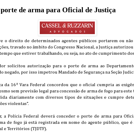
 porte de arma para Oficial de Justiça
e o direito de determinados agentes públicos portarem ou não
es, travado no âmbito do Congresso Nacional, a Justiça autorizou 
tempo que estiver trabalhando, ou seja, no ato de cumprimento dos
dor solicitou autorização para o porte de arma ao Departament
ido negado, por isso impetrou Mandado de Segurança na Seção Judici
íza da 16ª Vara Federal concordou que o oficial cumpria as exigê
smo sem previsão legal para concessão de arma de fogo para este t
a lida diariamente com diversos tipos de situações e cumpre det
es violentas”.
, a Polícia Federal deverá conceder o porte de arma para Ofici
arma de fogo já está registrada em nome do agente público, que é
al e Territórios (TJDTF).