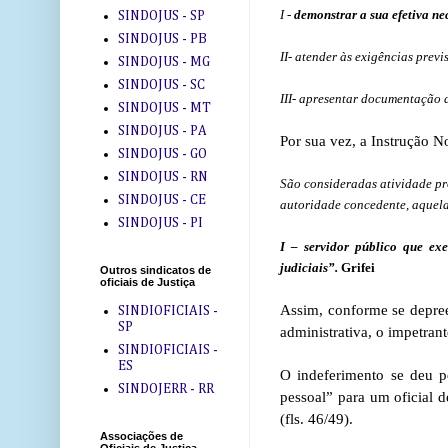
I
-
demonstrar a sua efetiva nec
SINDOJUS - SP
SINDOJUS - PB
II- atender às exigências previs
SINDOJUS - MG
SINDOJUS - SC
III- apresentar documentação 
SINDOJUS - MT
SINDOJUS - PA
Por sua vez, a Instrução N
SINDOJUS - GO
SINDOJUS - RN
São consideradas atividade prof
SINDOJUS - CE
autoridade concedente, aquela
SINDOJUS - PI
I – servidor público que ex
judiciais”.
Grifei
Outros sindicatos de
oficiais de Justiça
Assim, conforme se depree
SINDIOFICIAIS -
SP
administrativa, o impetran
SINDIOFICIAIS -
ES
O indeferimento se deu p
SINDOJERR - RR
pessoal” para um oficial d
(fls. 46/49).
Associações de