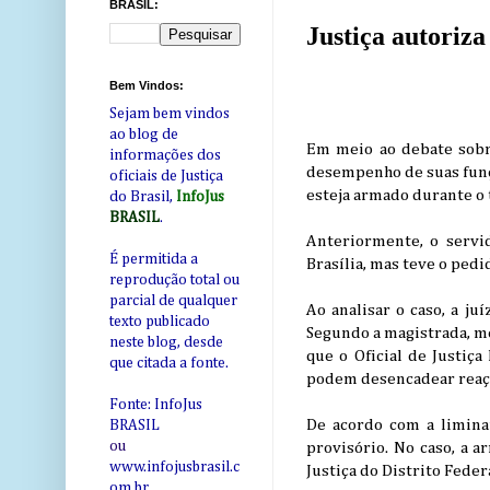
BRASIL:
Justiça autoriza
Bem Vindos:
Sejam bem vindos
ao blog de
Em meio ao debate sobr
informações dos
desempenho de suas funçõ
oficiais de Justiça
esteja armado durante o 
do Brasil,
InfoJus
BRASIL
.
Anteriormente, o servi
É permitida a
Brasília, mas teve o ped
reprodução total ou
parcial de qualquer
Ao analisar o caso, a ju
texto publicado
Segundo a magistrada, me
neste blog, desde
que o Oficial de Justiç
que citada a fonte.
podem desencadear reaçõ
Fonte: InfoJus
De acordo com a liminar
BRASIL
ou
provisório. No caso, a 
www.infojusbrasil.c
Justiça do Distrito Feder
om
.br