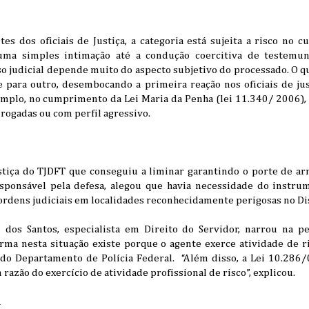
es dos oficiais de Justiça, a categoria está sujeita a risco no
uma simples intimação até a condução coercitiva de testemun
o judicial depende muito do aspecto subjetivo do processado. O q
e para outro, desembocando a primeira reação nos oficiais de jus
emplo, no cumprimento da Lei Maria da Penha (lei 11.340/ 2006),
drogadas ou com perfil agressivo.
ustiça do TJDFT que conseguiu a liminar garantindo o porte de ar
sponsável pela defesa, alegou que havia necessidade do instru
ordens judiciais em localidades reconhecidamente perigosas no Dis
dos Santos, especialista em Direito do Servidor, narrou na pet
rma nesta situação existe porque o agente exerce atividade de r
do Departamento de Polícia Federal. “Além disso, a Lei 10.286/
razão do exercício de atividade profissional de risco”, explicou.
n