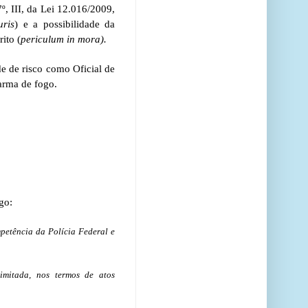
º, III, da Lei 12.016/2009,
uris
) e a possibilidade da
ito (
periculum in mora).
de de risco como Oficial de
arma de fogo.
go:
mpetência da Polícia Federal e
limitada, nos termos de atos