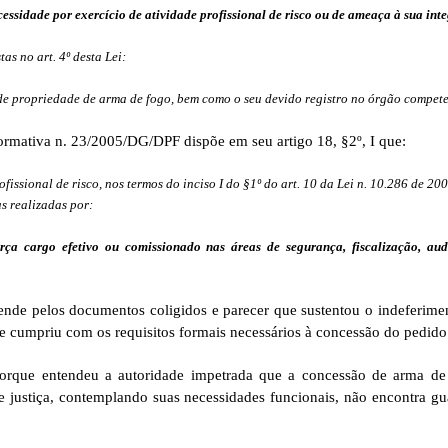
essidade por exercício de atividade profissional de risco ou de ameaça à sua inte
tas no art. 4º desta Lei:
de propriedade de arma de fogo, bem como o seu devido registro no órgão compet
ormativa n. 23/2005/DG/DPF dispõe em seu artigo 18, §2º, I que:
issional de risco, nos termos do inciso I do §1º do art. 10 da Lei n. 10.286 de 200
s realizadas por:
erça cargo efetivo ou comissionado nas áreas de segurança, fiscalização, au
nde pelos documentos coligidos e parecer que sustentou o indeferime
te cumpriu com os requisitos formais necessários à concessão do pedido
orque entendeu a autoridade impetrada que a concessão de arma de
e justiça, contemplando suas necessidades funcionais, não encontra gu