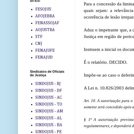
SITES:
Para a concessão da liminar
FESOJUS
quais sejam: a relevânci
AFOJEBRA
ocorrência de lesão irrepar
FENASSOJAF
Aduz o impetrante que, a d
AOJUSTRA
Justiça em região de peric
STF
CNJ
Instruem a inicial os docum
FENAJUFE
FENAJUD
É o relatório. DECIDO.
Sindicatos de Oficiais
Impõe-se ao caso o deferim
de Justiça
SINDOJUS - RJ
A Lei n. 10.826/2003 delin
SINDOJUS - DF
SINDOJUS - AC
Art. 10. A autorização para o
SINDOJUS - TO
somente será concedido após 
SINDOJUS - AM
SINDOJUS - AL
§ 1º A autorização prevista
SINDOJUS - BA
regulamentares, e dependerá d
SINDOJUS - PE