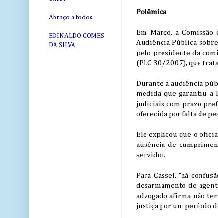
Polêmica
Abraço a todos.
Em Março, a Comissão d
EDINALDO GOMES
Audiência Pública sobre 
DA SILVA
pelo presidente da comis
(PLC 30/2007), que trata
Durante a audiência públ
medida que garantiu a l
judiciais com prazo pref
oferecida por falta de pe
Ele explicou que o ofici
ausência de cumpriment
servidor.
Para Cassel, “há confu
desarmamento de agentes
advogado afirma não ter
justiça por um período d