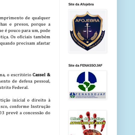
Site da Afojebra
 cumprimento de qualquer
has e presos, porque a
ue é pouco para um, pode
tiça. Os oficiais também
 quando precisam afastar
Site da FENASSOJAF
ma, o escritório
Cassel &
mento de defesa pessoal,
trito Federal.
ição inicial o direito à
isco, conforme Instrução
03 prevê a concessão do