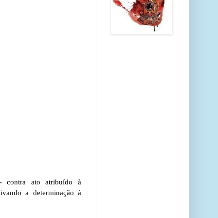
---
contra ato atribuído à
tivando a determinação à