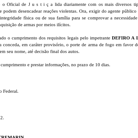
 o Oficial de J u s t i ç a lida diariamente com os mais diversos t
ue podem desencadear reações violentas. Ora, exigir do agente público
 integridade física ou de sua família para se comprovar a necessidad
quisição de armas por meios ilícitos.
ado o cumprimento dos requisitos legais pelo impetrante
DEFIRO A
a conceda, em caráter provisório, o porte de arma de fogo em favor d
 em seu nome, até decisão final dos autos.
 cumprimento e prestar informações, no prazo de 10 dias.
o Federal.
12.
 TREMARIN