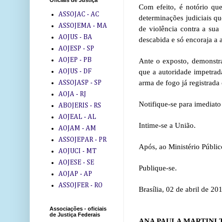
Oficiais de Justiça
Com efeito, é notório que
ASSOJAC - AC
determinações judiciais q
ASSOJEMA - MA
de violência contra a sua
AOJUS - BA
descabida e só encoraja a a
AOJESP - SP
AOJEP - PB
Ante o exposto, demonstr
que a autoridade impetrad
AOJUS - DF
arma de fogo já registrada
ASSOJASP - SP
AOJA - RJ
Notifique-se para imediato
ABOJERIS - RS
AOJEAL - AL
Intime-se a União.
AOJAM - AM
ASSOJEPAR - PR
Após, ao Ministério Públic
AOJUCI - MT
AOJESE - SE
Publique-se.
AOJAP - AP
ASSOJFER - RO
Brasília, 02 de abril de 20
Associações - oficiais
de Justiça Federais
ANA PAULA MARTINI