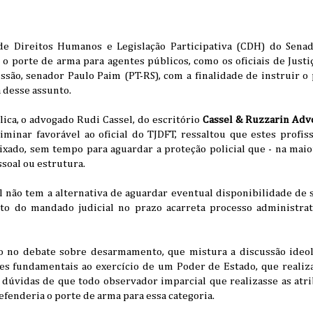
e Direitos Humanos e Legislação Participativa (CDH) do Sena
o porte de arma para agentes públicos, como os oficiais de Justi
são, senador Paulo Paim (PT-RS), com a finalidade de instruir o 
 desse assunto.
ica, o advogado Rudi Cassel, do escritório
Cassel & Ruzzarin Adv
iminar favorável ao oficial do TJDFT, ressaltou que estes prof
ixado, sem tempo para aguardar a proteção policial que - na maio
ssoal ou estrutura.
al não tem a alternativa de aguardar eventual disponibilidade de s
o do mandado judicial no prazo acarreta processo administrati
são no debate sobre desarmamento, que mistura a discussão ideo
 fundamentais ao exercício de um Poder de Estado, que realiza
 dúvidas de que todo observador imparcial que realizasse as atri
efenderia o porte de arma para essa categoria.