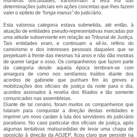
inúmeras dificuldades, transformam a letra fria das
determinações judiciais em ações concretas que lhes fazem
valer o epíteto de
“longa manus”
do judiciário.
Esta valorosa categoria estava submetida, até então, à
atuação de entidades pseudo-representativas marcadas por
uma atitude subserviente em relação ao Tribunal de Justiça.
Tais entidades eram, e continuam a sê-lo, reféns do
carreirismo e dos interesses pessoais daqueles que se
perpetuam à frente das mesmas há anos e não dão mostras
de querer largar o osso. Os companheiros que fazem parte
da categoria desde aquela época lembram-se com
amargura de como nos sentíamos traídos diante dos
acordos de gabinete que punham fim às greves e
mobilizações dos oficiais de justiça da noite para o dia,
acordos assinados à revelia dos filiados e tão somente
comunicados nas assembleias.
Diante de tal cenário, foram muitos os companheiros que
lutaram para conquistar a direção destas entidades e
imprimir um novo caráter à luta dos servidores do judiciário
paraibano. No caso particular dos oficiais de justiça, após
algumas tentativas malsucedidas de levar uma chapa de
oposição à direção da AOJEP, ficou claro que persistir na