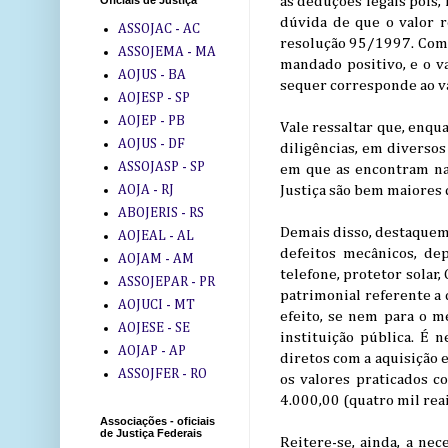
as deduções legais pois,
Oficiais de Justiça
dúvida de que o valor r
ASSOJAC - AC
resolução 95/1997. Com ef
ASSOJEMA - MA
mandado positivo, e o v
AOJUS - BA
sequer corresponde ao va
AOJESP - SP
AOJEP - PB
Vale ressaltar que, enqu
AOJUS - DF
diligências, em diversos
ASSOJASP - SP
em que as encontram na
AOJA - RJ
Justiça são bem maiores 
ABOJERIS - RS
Demais disso, destaquem
AOJEAL - AL
defeitos mecânicos, de
AOJAM - AM
telefone, protetor solar
ASSOJEPAR - PR
patrimonial referente a 
AOJUCI - MT
efeito, se nem para o 
AOJESE - SE
instituição pública. É 
AOJAP - AP
diretos com a aquisição
ASSOJFER - RO
os valores praticados c
4.000,00 (quatro mil rea
Associações - oficiais
de Justiça Federais
Reitere-se, ainda, a ne