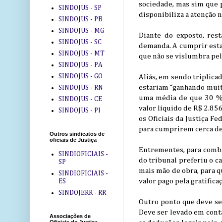
sociedade, mas sim que po
SINDOJUS - SP
disponibiliza a atenção n
SINDOJUS - PB
SINDOJUS - MG
Diante do exposto, rest
SINDOJUS - SC
demanda. A cumprir esta 
SINDOJUS - MT
que não se vislumbra pel
SINDOJUS - PA
SINDOJUS - GO
Aliás, em sendo triplica
estariam “ganhando muit
SINDOJUS - RN
uma média de que 30 % (
SINDOJUS - CE
valor líquido de R$ 2.856
SINDOJUS - PI
os Oficiais da Justiça F
para cumprirem cerca de 
Outros sindicatos de
oficiais de Justiça
Entrementes, para combat
SINDIOFICIAIS -
do tribunal preferiu o c
SP
mais mão de obra, para q
SINDIOFICIAIS -
valor pago pela gratific
ES
SINDOJERR - RR
Outro ponto que deve ser
Deve ser levado em conta
Associações de