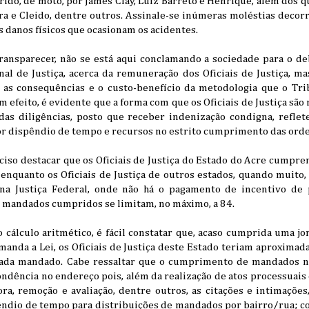
ido, de moto, por James Clay, Luiz Barreto e Henrique, além dos q
ira e Cleido, dentre outros. Assinale-se inúmeras moléstias decor
s danos físicos que ocasionam os acidentes.
ransparecer, não se está aqui conclamando a sociedade para o deb
l de Justiça, acerca da remuneração dos Oficiais de Justiça, mas
a, as consequências e o custo-benefício da metodologia que o Tri
m efeito, é evidente que a forma com que os Oficiais de Justiça são
 das diligências, posto que receber indenização condigna, refle
 dispêndio de tempo e recursos no estrito cumprimento das orden
ciso destacar que os Oficiais de Justiça do Estado do Acre cumpr
nquanto os Oficiais de Justiça de outros estados, quando muito
na Justiça Federal, onde não há o pagamento de incentivo de
e mandados cumpridos se limitam, no máximo, a 84.
cálculo aritmético, é fácil constatar que, acaso cumprida uma jo
manda a Lei, os Oficiais de Justiça deste Estado teriam aproximad
ada mandado. Cabe ressaltar que o cumprimento de mandados n
ndência no endereço pois, além da realização de atos processuais
ra, remoção e avaliação, dentre outros, as citações e intimações
êndio de tempo para distribuições de mandados por bairro/rua; c