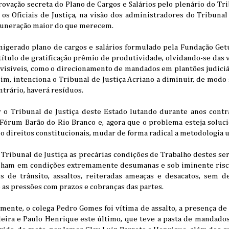
vação secreta do Plano de Cargos e Salários pelo plenário do Tri
os Oficiais de Justiça, na visão dos administradores do Tribunal
uneração maior do que merecem.
migerado plano de cargos e salários formulado pela Fundação Getúl
 título de gratificação prêmio de produtividade, olvidando-se das
evisíveis, como o direcionamento de mandados em plantões judici
sim, intenciona o Tribunal de Justiça Acriano a diminuir, de modo 
ntrário, haverá resíduos.
er o Tribunal de Justiça deste Estado lutando durante anos con
 Fórum Barão do Rio Branco e, agora que o problema esteja soluci
o direitos constitucionais, mudar de forma radical a metodologia u
 Tribunal de Justiça as precárias condições de Trabalho destes ser
alham em condições extremamente desumanas e sob iminente risco
es de trânsito, assaltos, reiteradas ameaças e desacatos, sem 
 as pressões com prazos e cobranças das partes.
mente, o colega Pedro Gomes foi vítima de assalto, a presença de
ldeira e Paulo Henrique este último, que teve a pasta de mandado