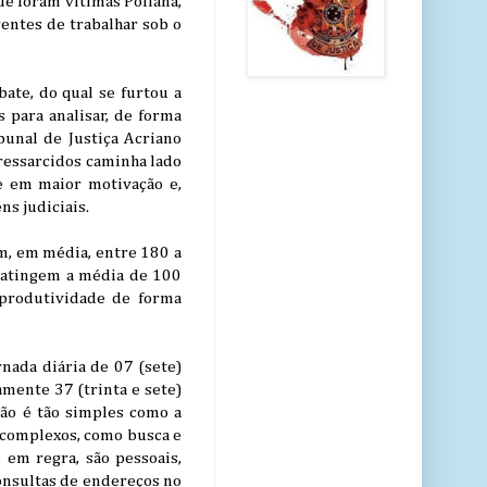
ue foram vítimas Poliana,
rentes de trabalhar sob o
ate, do qual se furtou a
 para analisar, de forma
bunal de Justiça Acriano
 ressarcidos caminha lado
te em maior motivação e,
s judiciais.
em, em média, entre 180 a
, atingem a média de 100
 produtividade de forma
rnada diária de 07 (sete)
amente 37 (trinta e sete)
ão é tão simples como a
 complexos, como busca e
, em regra, são pessoais,
onsultas de endereços no