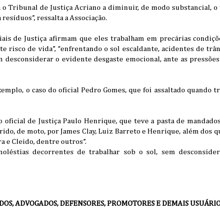
 o Tribunal de Justiça Acriano a diminuir, de modo substancial, 
 resíduos”, ressalta a Associação.
ciais de Justiça afirmam que eles trabalham em precárias condiçõ
 risco de vida”, “enfrentando o sol escaldante, acidentes de trâns
m desconsiderar o evidente desgaste emocional, ante as pressõe
xemplo, o caso do oficial Pedro Gomes, que foi assaltado quando 
“o oficial de Justiça Paulo Henrique, que teve a pasta de mandado
ido, de moto, por James Clay, Luiz Barreto e Henrique, além dos q
ra e Cleido, dentre outros”.
moléstias decorrentes de trabalhar sob o sol, sem desconsider
OS, ADVOGADOS, DEFENSORES, PROMOTORES E DEMAIS USUÁRIOS