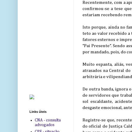
Recentemente, com a apro
confirmou-se a tese que 
estariam recebendo rem
Isto porque, ainda no fa
teto ao valor recebido a
fatores externos e impr
“Pai Presente”. Sendo as
por mandado, pois, do co
Muito espanta, aliás, v
atrasados na Central do
arbitrária e vilipendiand
De outra banda, ignora o
de servidores que trab
sol escaldante, acident
desgaste emocional, ante
Links úteis
Registre-se que, recente
CNA - consulta
advogados
do oficial de Justiça Ca
CPF - situação