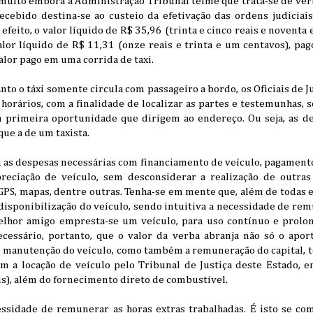
 muito embora a Administração Tribunal teime que trata-se de ver
ecebido destina-se ao custeio da efetivação das ordens judiciais
eito, o valor líquido de R$ 35,96 (trinta e cinco reais e noventa e
alor líquido de R$ 11,31 (onze reais e trinta e um centavos), pa
lor pago em uma corrida de taxi.
anto o táxi somente circula com passageiro a bordo, os Oficiais de 
 horários, com a finalidade de localizar as partes e testemunhas
 primeira oportunidade que dirigem ao endereço. Ou seja, as de
que a de um taxista.
 as despesas necessárias com financiamento de veículo, pagament
preciação de veículo, sem desconsiderar a realização de outras
, GPS, mapas, dentre outras. Tenha-se em mente que, além de todas e
disponibilização do veículo, sendo intuitiva a necessidade de re
melhor amigo empresta-se um veículo, para uso contínuo e prolo
necessário, portanto, que o valor da verba abranja não só o apor
 e manutenção do veículo, como também a remuneração do capital,
om a locação de veículo pelo Tribunal de Justiça deste Estado, 
is), além do fornecimento direto de combustível.
cessidade de remunerar as horas extras trabalhadas. É isto se co