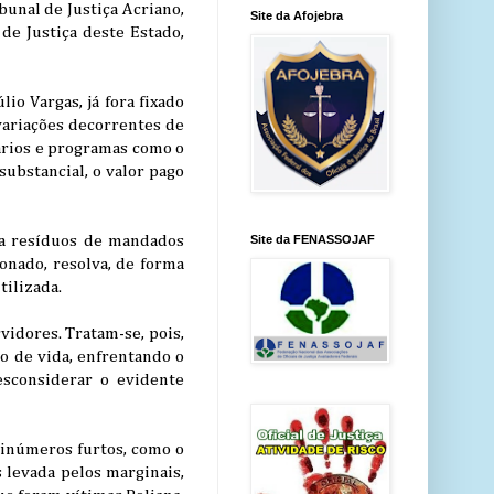
bunal de Justiça Acriano,
Site da Afojebra
 de Justiça deste Estado,
io Vargas, já fora fixado
 variações decorrentes de
ários e programas como o
substancial, o valor pago
tra resíduos de mandados
Site da FENASSOJAF
onado, resolva, de forma
tilizada.
vidores. Tratam-se, pois,
 de vida, enfrentando o
desconsiderar o evidente
 inúmeros furtos, como o
s levada pelos marginais,