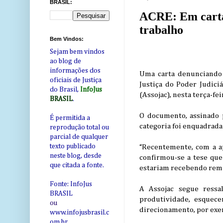
BRASIL:
ACRE: Em carta,
trabalho
Bem Vindos:
Sejam bem vindos
ao blog de
informações dos
Uma carta denunciando a
oficiais de Justiça
Justiça do Poder Judici
do Brasil,
InfoJus
(Assojac), nesta terça-fei
BRASIL
.
O documento, assinado 
É permitida a
categoria foi enquadrada 
reprodução total ou
parcial de qualquer
texto publicado
“Recentemente, com a apr
neste blog, desde
confirmou-se a tese que 
que citada a fonte.
estariam recebendo remun
Fonte: InfoJus
A Assojac segue ressal
BRASIL
produtividade, esquece
ou
direcionamento, por exe
www.infojusbrasil.c
om
.br