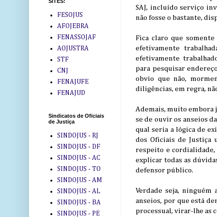
SITES:
SAJ, incluído serviço in
FESOJUS
não fosse o bastante, di
AFOJEBRA
FENASSOJAF
Fica claro que somente
efetivamente trabalhad
AOJUSTRA
efetivamente trabalhados
STF
para pesquisar endereços
CNJ
obvio que não, mormen
FENAJUFE
diligências, em regra, nã
FENAJUD
Ademais, muito embora já
Sindicatos de Oficiais
se de ouvir os anseios da
de Justiça
qual seria a lógica de e
SINDOJUS - RJ
dos Oficiais de Justiça
SINDOJUS - DF
respeito e cordialidade,
SINDOJUS - AC
explicar todas as dúvida
SINDOJUS - TO
defensor público.
SINDOJUS - AM
Verdade seja, ninguém a
SINDOJUS - AL
anseios, por que está de
SINDOJUS - BA
processual, virar-lhe as 
SINDOJUS - PE