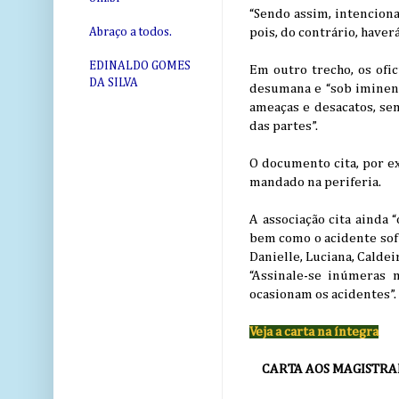
“Sendo assim, intenciona
pois, do contrário, haverá
Abraço a todos.
EDINALDO GOMES
Em outro trecho, os ofi
DA SILVA
desumana e “sob iminente
ameaças e desacatos, se
das partes”.
O documento cita, por e
mandado na periferia.
A associação cita ainda 
bem como o acidente sofr
Danielle, Luciana, Caldei
“Assinale-se inúmeras 
ocasionam os acidentes”.
Veja a carta na íntegra
CARTA AOS MAGISTRAD