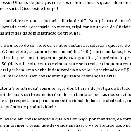
ssui Oficiais de Justiças corteses e delicados, os quais, além de r
ecessária. E isso exige tempo!
a clarividente que a jornada diária de 07 (sete) horas é insuf
jornada seria necessário, ao menos, triplicar o número de Oficiais 
as atitudes da administração do tribunal.
do o número de servidores, também estaria resolvida a questão de q
o”. Com efeito, se cumprirem, em média, 100 (cem) mandados, le
trinta por cento) sejam negativos, a gratificação prêmio de pro
,50 (dois mil e oitocentos e cinquenta e seis reais e cinquenta cen
ederal ganham uma verba indenizatória no valor aproximado de R$ 
70 mandados, sem considerar a gritante diferença salarial.
er a “monstruosa” remuneração dos Oficiais de Justiça do Estado 
aminho mais curto ou mais cômodo, cortando as pernas dos servido
ue seja respeitada a jornada constitucional de horas trabalhadas, i
ação prêmio de produtividade.
 levado em consideração é que o valor pago por mandado, de forma
, em primeiro lugar, que devemos analisar o valor líquido pago p