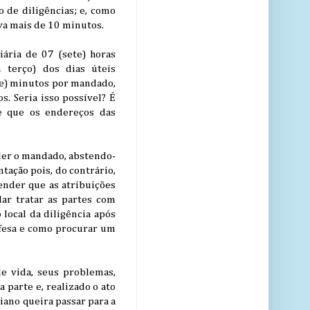
o de diligências; e, como
va mais de 10 minutos.
ária de 07 (sete) horas
m terço) dos dias úteis
ete) minutos por mandado,
s. Seria isso possível? É
e que os endereços das
 ler o mandado, abstendo-
tação pois, do contrário,
tender que as atribuições
lar tratar as partes com
 local da diligência após
defesa e como procurar um
de vida, seus problemas,
parte e, realizado o ato
riano queira passar para a