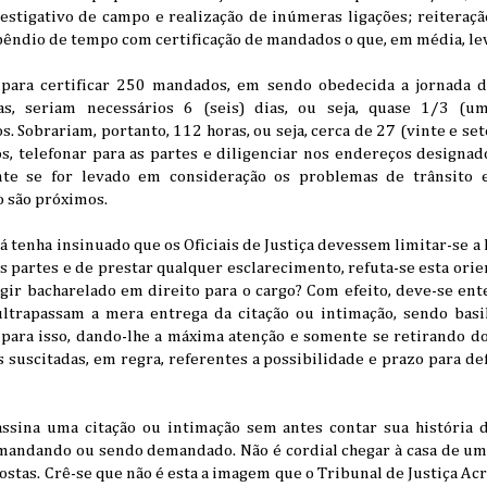
vestigativo de campo e realização de inúmeras ligações; reiteraçã
spêndio de tempo com certificação de mandados o que, em média, le
 para certificar 250 mandados, em sendo obedecida a jornada di
as, seriam necessários 6 (seis) dias, ou seja, quase 1/3 (u
. Sobrariam, portanto, 112 horas, ou seja, cerca de 27 (vinte e s
, telefonar para as partes e diligenciar nos endereços designado
te se for levado em consideração os problemas de trânsito 
o são próximos.
 tenha insinuado que os Oficiais de Justiça devessem limitar-se a
s partes e de prestar qualquer esclarecimento, refuta-se esta orien
xigir bacharelado em direito para o cargo? Com efeito, deve-se en
 ultrapassam a mera entrega da citação ou intimação, sendo basi
 para isso, dando-lhe a máxima atenção e somente se retirando do
s suscitadas, em regra, referentes a possibilidade e prazo para 
ssina uma citação ou intimação sem antes contar sua história 
mandando ou sendo demandado. Não é cordial chegar à casa de uma 
costas. Crê-se que não é esta a imagem que o Tribunal de Justiça Ac