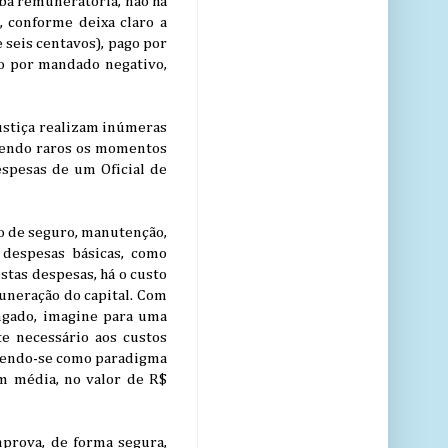
ba remuneratória, não há
, conforme deixa claro a
 seis centavos), pago por
go por mandado negativo,
Justiça realizam inúmeras
, sendo raros os momentos
spesas de um Oficial de
o de seguro, manutenção,
 despesas básicas, como
stas despesas, há o custo
muneração do capital. Com
ngado, imagine para uma
te necessário aos custos
 tendo-se como paradigma
em média, no valor de R$
mprova, de forma segura,