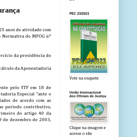
gurança
PEC 23/2023
25 anos de atividade com
ão Normativa do MPOG nº
rcício da presidência do
 cálculo da Aposentadoria
Vote na enquete
dente pelo STF em 18 de
União Internacional
tadoria Especial “ante o
dos Oficiais de Justiça
ulados de acordo com as
o período contributivo,
rimeiro do artigo 40 da
19 de dezembro de 2003,
Clique na imagem e
acesse o site