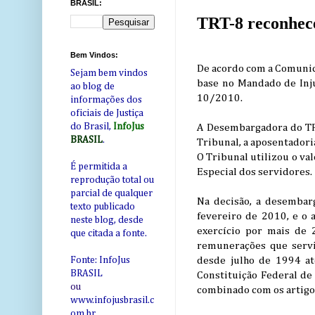
BRASIL:
TRT-8 reconhece
Bem Vindos:
De acordo com a Comunic
Sejam bem vindos
base no Mandado de Inj
ao blog de
10/2010.
informações dos
oficiais de Justiça
do Brasil,
InfoJus
A Desembargadora do TRT-
BRASIL
.
Tribunal, a aposentadori
O Tribunal utilizou o va
É permitida a
Especial dos servidores.
reprodução total ou
parcial de qualquer
Na decisão, a desembar
texto publicado
fevereiro de 2010, e o 
neste blog, desde
exercício por mais de 
que citada a fonte.
remunerações que servi
desde julho de 1994 at
Fonte: InfoJus
BRASIL
Constituição Federal d
ou
combinado com os artigos
www.infojusbrasil.c
om
.br