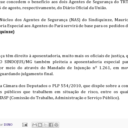
que concedem o benefício aos dois Agentes de Segurança do TRT
6 de agosto, respectivamente, do Diário Oficial da União.
Núcleo dos Agentes de Segurança (NAS) do Sindiquinze, Mauríci
ia Especial aos Agentes do Pará servirá de base para os pedidos 
iquinze)
ça têm direito à aposentadoria, muito mais os oficiais de justiça,
 O SINDOJUS/MG também pleiteia a aposentadoria especial para
 por meio do através do Mandado de Injunção nº 1.261, em m
aguardando julgamento final.
na Câmara dos Deputados o PLP 554/2010, que dispõe sobre a co
s públicos que trabalhem em situação de risco, entre os quais
ASP (Comissão do Trabalho, Administração e Serviço Público).
por
DINO