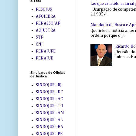
SITES:
Lei que cria teto salaria
Usurpação de competência
FESOJUS
11.905/...
AFOJEBRA
FENASSOJAF
Mandado de Busca e Ap
AOJUSTRA
Quem leu a notícia anter
ordem porque o j...
STF
CNJ
Ricardo Bo
FENAJUFE
Decisão do
internet Na 
FENAJUD
Sindicatos de Oficiais
de Justiça
SINDOJUS - RJ
SINDOJUS - DF
SINDOJUS - AC
SINDOJUS - TO
SINDOJUS - AM
SINDOJUS - AL
SINDOJUS - BA
SINDOJUS - PE