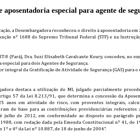
 aposentadoria especial para agente de se
ação, a Desembargadora reconheceu o direito à aposentadoria em 
unção nº 1688 do Supremo Tribunal Federal (STF) e na Instruç
8 (Pará), Dra. Suzi Elisabeth Cavalcante Koury, concedeu, no exe
a especial para dois Agentes de Segurança.
lor integral da Gratificação de Atividade de Segurança (GAS) para o
gadora destaca a utilização do MI, julgado parcialmente proce
artigo 57 da Lei 8.213/91, que determina a concessão da Aposen
25 anos em atividade de risco, com proventos integrais, calc
ram de base para as contribuições previdenciárias referentes a
é julho de 2012, em conformidade ao disposto no parágrafo p
e 1988, com redação dada pela Emenda Constitucional nº 41, de 
 1º e 4º da Lei nº 10.887, de 18 de junho de 2004”.