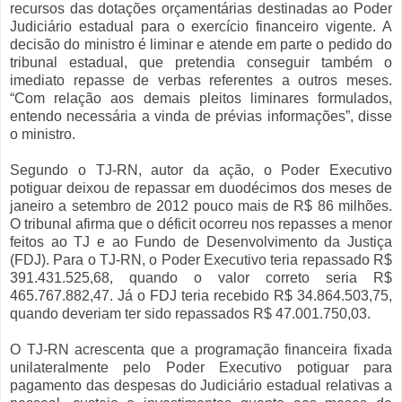
recursos das dotações orçamentárias destinadas ao Poder
Judiciário estadual para o exercício financeiro vigente. A
decisão do ministro é liminar e atende em parte o pedido do
tribunal estadual, que pretendia conseguir também o
imediato repasse de verbas referentes a outros meses.
“Com relação aos demais pleitos liminares formulados,
entendo necessária a vinda de prévias informações”, disse
o ministro.
Segundo o TJ-RN, autor da ação, o Poder Executivo
potiguar deixou de repassar em duodécimos dos meses de
janeiro a setembro de 2012 pouco mais de R$ 86 milhões.
O tribunal afirma que o déficit ocorreu nos repasses a menor
feitos ao TJ e ao Fundo de Desenvolvimento da Justiça
(FDJ). Para o TJ-RN, o Poder Executivo teria repassado R$
391.431.525,68, quando o valor correto seria R$
465.767.882,47. Já o FDJ teria recebido R$ 34.864.503,75,
quando deveriam ter sido repassados R$ 47.001.750,03.
O TJ-RN acrescenta que a programação financeira fixada
unilateralmente pelo Poder Executivo potiguar para
pagamento das despesas do Judiciário estadual relativas a