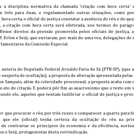
rou a disciplina normativa da chamada ‘citação com hora certa
 de três para duas, e regulamentado outras situações, como po
 hora certa, o oficial de justiça constatar a ausência do réu e de q
e, a citação com hora certa será efetivada, nos termos do parágr
flexos diretos da pressão promovida pelos oficiais de justiça, 
P, Erlon e Seiji, que enviaram, por mais de uma vez, delegações de 
rlamentares da Comissão Especial.
 autoria do Deputado Federal Arnaldo Faria de Sá (PTB-SP), (que 
 suspeita de ocultação), a proposta de alteração apresentada pelas 
lon Sampaio, além da celeridade processual, a proposta acaba com
 ato de citação. E poderá pôr fim ao anacronismo que o texto em 
gundo ele, aqueles que tentam ludibriar o oficial de justiça e pr
ter que procurar o réu por três vezes e comparecer a quarta para fo
que ele (oficial) tenha certeza da ocultação do réu na prim
de contrariar os princípios da economia e da eficiência, nort
n e Seiji, protagonistas desta reivindicação.