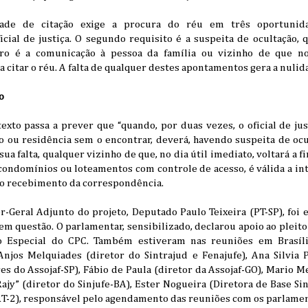
ade de citação exige a procura do réu em três oportunidad
cial de justiça. O segundo requisito é a suspeita de ocultação, 
ro é a comunicação à pessoa da família ou vizinho de que no
 citar o réu. A falta de qualquer destes apontamentos gera a nulid
o
exto passa a prever que “quando, por duas vezes, o oficial de ju
o ou residência sem o encontrar, deverá, havendo suspeita de ocu
sua falta, qualquer vizinho de que, no dia útil imediato, voltará a fi
condomínios ou loteamentos com controle de acesso, é válida a in
lo recebimento da correspondência.
-Geral Adjunto do projeto, Deputado Paulo Teixeira (PT-SP), foi 
em questão. O parlamentar, sensibilizado, declarou apoio ao pleito
o Especial do CPC. Também estiveram nas reuniões em Brasíli
Anjos Melquiades (diretor do Sintrajud e Fenajufe), Ana Silvia 
s do Assojaf-SP), Fábio de Paula (diretor da Assojaf-GO), Mario 
Rajy” (diretor do Sinjufe-BA), Ester Nogueira (Diretora de Base Sin
TRT-2), responsável pelo agendamento das reuniões com os parlamen