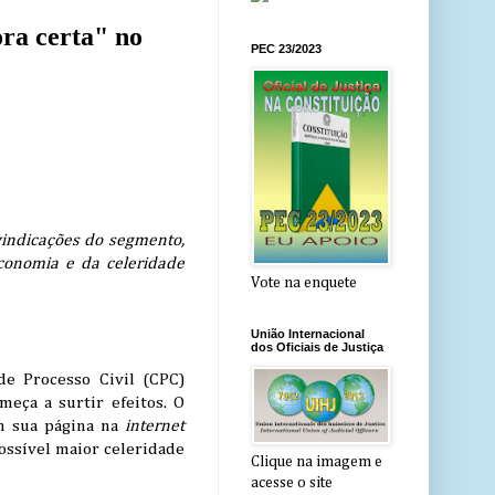
ora certa" no
PEC 23/2023
vindicações do segmento,
economia e da celeridade
Vote na enquete
União Internacional
dos Oficiais de Justiça
de Processo Civil (CPC)
eça a surtir efeitos. O
em sua página na
internet
possível maior celeridade
Clique na imagem e
acesse o site