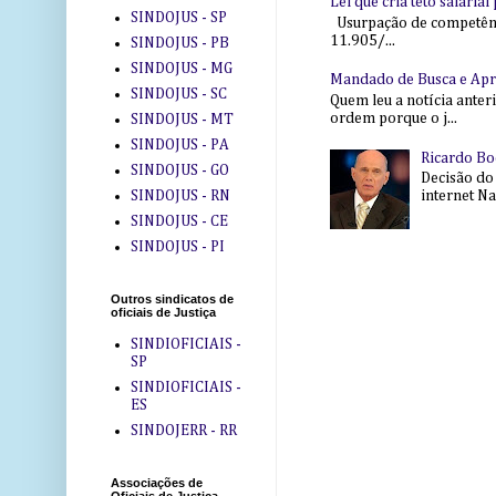
Lei que cria teto salaria
SINDOJUS - SP
Usurpação de competência
11.905/...
SINDOJUS - PB
SINDOJUS - MG
Mandado de Busca e Ap
SINDOJUS - SC
Quem leu a notícia anter
ordem porque o j...
SINDOJUS - MT
SINDOJUS - PA
Ricardo Bo
SINDOJUS - GO
Decisão do
SINDOJUS - RN
internet Na 
SINDOJUS - CE
SINDOJUS - PI
Outros sindicatos de
oficiais de Justiça
SINDIOFICIAIS -
SP
SINDIOFICIAIS -
ES
SINDOJERR - RR
Associações de