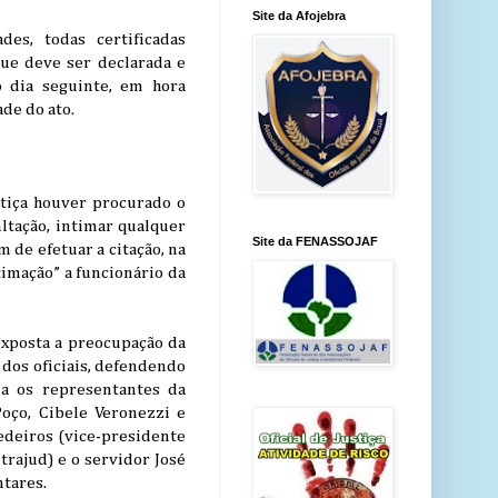
Site da Afojebra
es, todas certificadas
que deve ser declarada e
 dia seguinte, em hora
ade do ato.
stiça houver procurado o
ltação, intimar qualquer
Site da FENASSOJAF
m de efetuar a citação, na
timação” a funcionário da
exposta a preocupação da
 dos oficiais, defendendo
a os representantes da
Poço, Cibele Veronezzi e
Medeiros (vice-presidente
trajud) e o servidor José
tares.