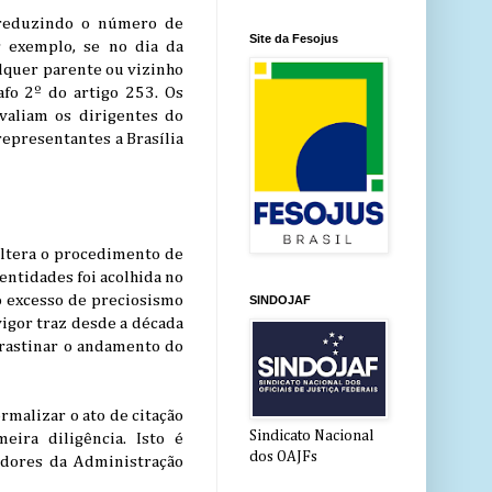
’ reduzindo o número de
Site da Fesojus
r exemplo, se no dia da
ualquer parente ou vizinho
afo 2º do artigo 253. Os
avaliam os dirigentes do
representantes a Brasília
altera o procedimento de
entidades foi acolhida no
 o excesso de preciosismo
SINDOJAF
vigor traz desde a década
ocrastinar o andamento do
rmalizar o ato de citação
Sindicato Nacional
eira diligência. Isto é
dos OAJFs
eadores da Administração