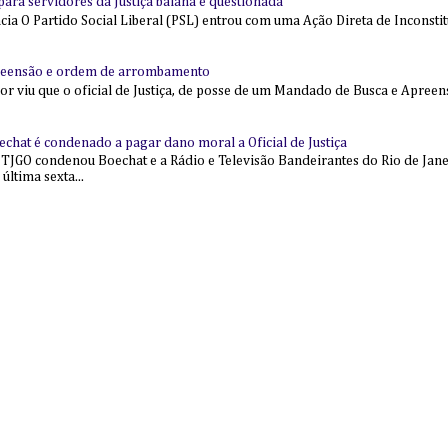
l para servidores da Justiça baiana é questionada
 O Partido Social Liberal (PSL) entrou com uma Ação Direta de Inconstit
reensão e ordem de arrombamento
ior viu que o oficial de Justiça, de posse de um Mandado de Busca e Apree
echat é condenado a pagar dano moral a Oficial de Justiça
 TJGO condenou Boechat e a Rádio e Televisão Bandeirantes do Rio de Jan
última sexta...