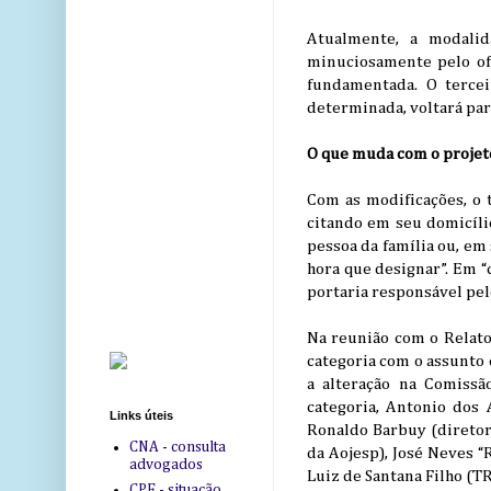
Atualmente, a modalid
minuciosamente pelo ofi
fundamentada. O tercei
determinada, voltará para
O que muda com o projet
Com as modificações, o t
citando em seu domicíli
pessoa da família ou, em 
hora que designar”. Em “
portaria responsável pe
Na reunião com o Relator
categoria com o assunto 
a alteração na Comissã
categoria, Antonio dos 
Links úteis
Ronaldo Barbuy (diretore
CNA - consulta
da Aojesp), José Neves “
advogados
Luiz de Santana Filho (
CPF - situação