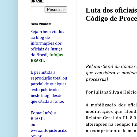
BRASIL:
Luta dos oficiai
Código de Proce
Bem Vindos:
Sejam bem vindos
ao blog de
informações dos
oficiais de Justiça
do Brasil,
InfoJus
BRASIL
.
Relator-Geral da Comissã
É permitida a
que considera o modelo 
reprodução total ou
processual
parcial de qualquer
texto publicado
Por Juliana Silva e Hélci
neste blog, desde
que citada a fonte.
A mobilização dos ofic
modificações que atend
Fonte: InfoJus
Relator Geral do PL 8.
BRASIL
alterações na redação fi
ou
no cumprimento do mandad
www.infojusbrasil.c
om
.br