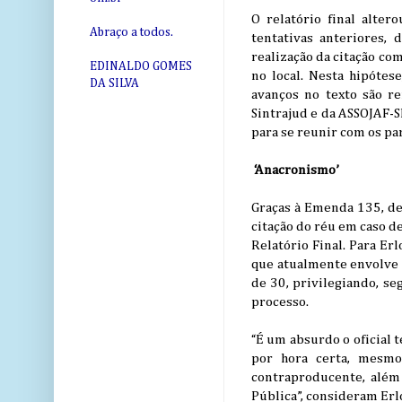
O relatório final alte
Abraço a todos.
tentativas anteriores,
realização da citação com
EDINALDO GOMES
no local. Nesta hipótes
DA SILVA
avanços no texto são re
Sintrajud e da ASSOJAF-S
para se reunir com os pa
‘Anacronismo’
Graças à Emenda 135, de
citação do réu em caso de
Relatório Final. Para Er
que atualmente envolve o
de 30, privilegiando, se
processo.
“É um absurdo o oficial 
por hora certa, mesmo 
contraproducente, além 
Pública”, consideram Erlo