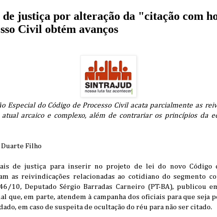
s de justiça por alteração da "citação com h
sso Civil obtém avanços
o Especial do Código de Processo Civil acata parcialmente as rei
atual arcaico e complexo, além de contrariar os princípios da 
o Duarte Filho
iais de justiça para inserir no projeto de lei do novo Código 
am as reivindicações relacionadas ao cotidiano do segmento com
046/10, Deputado Sérgio Barradas Carneiro (PT-BA), publicou 
nal que, em parte, atendem à campanha dos oficiais para que seja 
o, em caso de suspeita de ocultação do réu para não ser citado.