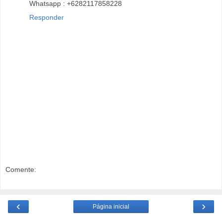
Whatsapp : +6282117858228
Responder
Comente:
‹
›
Página inicial