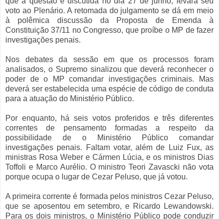
que a questão é discutida no dia 27 de junho, levará seu
voto ao Plenário. A retomada do julgamento se dá em meio
à polêmica discussão da Proposta de Emenda à
Constituição 37/11 no Congresso, que proíbe o MP de fazer
investigações penais.
Nos debates da sessão em que os processos foram
analisados, o Supremo sinalizou que deverá reconhecer o
poder de o MP comandar investigações criminais. Mas
deverá ser estabelecida uma espécie de código de conduta
para a atuação do Ministério Público.
Por enquanto, há seis votos proferidos e três diferentes
correntes de pensamento formadas a respeito da
possibilidade de o Ministério Público comandar
investigações penais. Faltam votar, além de Luiz Fux, as
ministras Rosa Weber e Cármen Lúcia, e os ministros Dias
Toffoli e Marco Aurélio. O ministro Teori Zavascki não vota
porque ocupa o lugar de Cezar Peluso, que já votou.
A primeira corrente é formada pelos ministros Cezar Peluso,
que se aposentou em setembro, e Ricardo Lewandowski.
Para os dois ministros, o Ministério Público pode conduzir