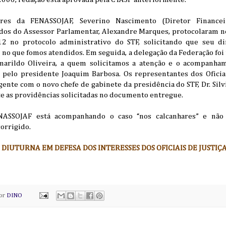
es da FENASSOJAF, Severino Nascimento (Diretor Financeiro
os do Assessor Parlamentar, Alexandre Marques, protocolaram nes
 no protocolo administrativo do STF, solicitando que seu di
 no que fomos atendidos. Em seguida, a delegação da Federação foi
rildo Oliveira, a quem solicitamos a atenção e o acompanham
 pelo presidente Joaquim Barbosa. Os representantes dos Oficiai
nte com o novo chefe de gabinete da presidência do STF, Dr. Sil
e as providências solicitadas no documento entregue.
SSOJAF está acompanhando o caso “nos calcanhares” e não 
corrigido.
DIUTURNA EM DEFESA DOS INTERESSES DOS OFICIAIS DE JUSTIÇ
por
DINO