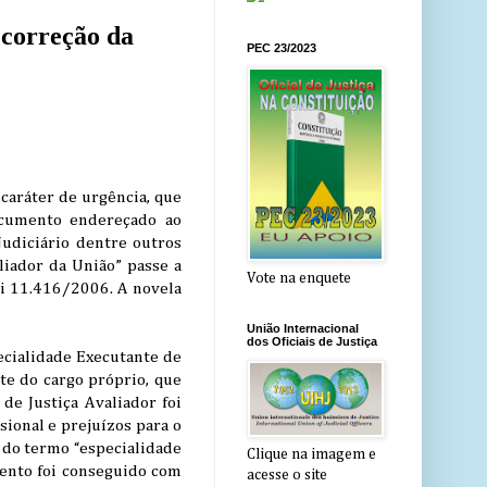
correção da
PEC 23/2023
caráter de urgência, que
ocumento endereçado ao
Judiciário dentre outros
aliador da União” passe a
Vote na enquete
Lei 11.416/2006. A novela
União Internacional
dos Oficiais de Justiça
pecialidade Executante de
ate do cargo próprio, que
 de Justiça Avaliador foi
sional e prejuízos para o
o do termo “especialidade
Clique na imagem e
ntento foi conseguido com
acesse o site