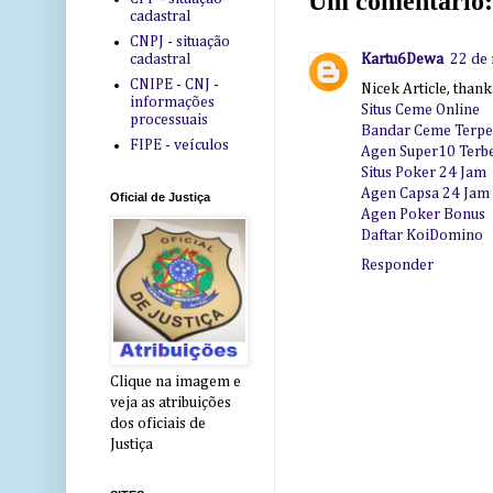
Um comentário:
cadastral
CNPJ - situação
Kartu6Dewa
22 de
cadastral
CNIPE - CNJ -
Nicek Article, than
informações
Situs Ceme Online
processuais
Bandar Ceme Terpe
FIPE - veículos
Agen Super10 Terb
Situs Poker 24 Jam
Agen Capsa 24 Jam
Oficial de Justiça
Agen Poker Bonus
Daftar KoiDomino
Responder
Clique na imagem e
veja as atribuições
dos oficiais de
Justiça