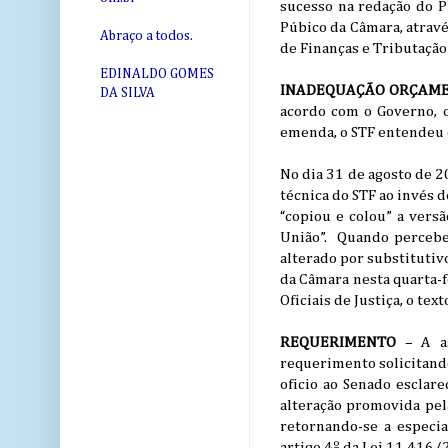
sucesso na redação do 
Púbico da Câmara, atrav
Abraço a todos.
de Finanças e Tributação
EDINALDO GOMES
INADEQUAÇÃO ORÇAME
DA SILVA
acordo com o Governo, o
emenda, o STF entendeu qu
No dia 31 de agosto de 20
técnica do STF ao invés d
“copiou e colou” a vers
União”. Quando percebeu
alterado por substituti
da Câmara nesta quarta-f
Oficiais de Justiça, o te
REQUERIMENTO
– A as
requerimento solicitando
oficio ao Senado esclare
alteração promovida pe
retornando-se a especia
artigo 4º da Lei 11.416/