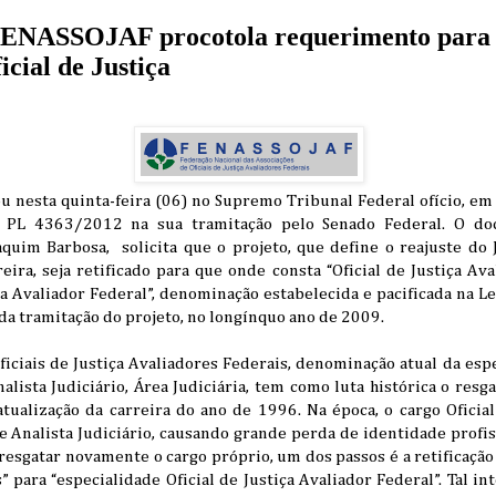
FENASSOJAF procotola requerimento para 
icial de Justiça
 nesta quinta-feira (06) no Supremo Tribunal Federal ofício, em 
do PL 4363/2012 na sua tramitação pelo Senado Federal. O d
aquim Barbosa, solicita que o projeto, que define o reajuste do 
reira, seja retificado para que onde consta “Oficial de Justiça Av
iça Avaliador Federal”, denominação estabelecida e pacificada na 
o da tramitação do projeto, no longínquo ano de 2009.
ficiais de Justiça Avaliadores Federais, denominação atual da es
lista Judiciário, Área Judiciária, tem como luta histórica o resg
tualização da carreira do ano de 1996. Na época, o cargo Oficial
e Analista Judiciário, causando grande perda de identidade profis
ra resgatar novamente o cargo próprio, um dos passos é a retificaçã
para “especialidade Oficial de Justiça Avaliador Federal”. Tal i