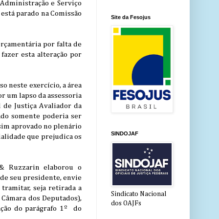
Administração e Serviço
 está parado na Comissão
Site da Fesojus
rçamentária por falta de
fazer esta alteração por
o neste exercício, a área
por um lapso da assessoria
 de Justiça Avaliador da
iado somente poderia ser
sim aprovado no plenário
SINDOJAF
alidade que prejudica os
 & Ruzzarin elaborou o
de seu presidente, envie
tramitar, seja retirada a
Sindicato Nacional
 Câmara dos Deputados),
dos OAJFs
dação do parágrafo 1º do