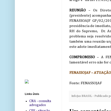
REUNIÃO
– Os Diretor
(presidente) acompanhad
FENASSOAJF GP/02/2012
presidência de imediato,
RH do Supremo, Dr. Ama
problema seja resolvido
também uma reunião urge
este adote imediatament
COMPROMISSO
– A FENA
lamentável erro não for 
FENASSOJAF – ATUAÇÃO 
Fonte: FENASSOJAF
Links úteis
InfoJus BRASIL - Publicado 
CNA - consulta
advogados
CPF - situação