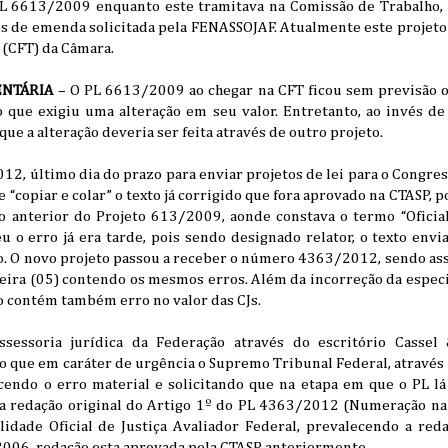
PL 6613/2009 enquanto este tramitava na Comissão de Trabalho, 
és de emenda solicitada pela FENASSOJAF. Atualmente este projeto
 (CFT) da Câmara.
NTÁRIA
– O PL 6613/2009 ao chegar na CFT ficou sem previsão o
 que exigiu uma alteração em seu valor. Entretanto, ao invés de 
e a alteração deveria ser feita através de outro projeto.
12, último dia do prazo para enviar projetos de lei para o Congress
e “copiar e colar” o texto já corrigido que fora aprovado na CTASP, 
ão anterior do Projeto 613/2009, aonde constava o termo “Oficial
 o erro já era tarde, pois sendo designado relator, o texto env
vo. O novo projeto passou a receber o número 4363/2012, sendo as
eira (05) contendo os mesmos erros. Além da incorreção da especi
xto contém também erro no valor das CJs.
sessoria jurídica da Federação através do escritório Cassel
 que em caráter de urgência o Supremo Tribunal Federal, através 
cendo o erro material e solicitando que na etapa em que o PL lá 
la redação original do Artigo 1º do PL 4363/2012 (Numeração na
lidade Oficial de Justiça Avaliador Federal, prevalecendo a re
2006, redação esta aprovada pela CTASP anteriormente.