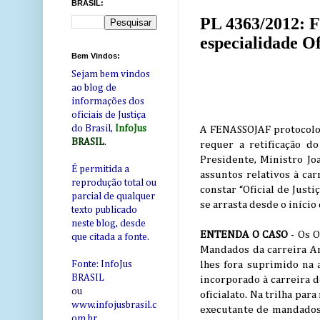
BRASIL:
PL 4363/2012: 
especialidade Of
Bem Vindos:
Sejam bem vindos
ao blog de
informações dos
oficiais de Justiça
do Brasil,
InfoJus
A FENASSOJAF protocolou
BRASIL
.
requer a retificação 
Presidente, Ministro Jo
É permitida a
assuntos relativos à car
reprodução total ou
constar “Oficial de Just
parcial de qualquer
se arrasta desde o iníci
texto publicado
neste blog, desde
ENTENDA O CASO
- Os O
que citada a fonte.
Mandados da carreira Ana
lhes fora suprimido na a
Fonte: InfoJus
BRASIL
incorporado à carreira d
ou
oficialato. Na trilha pa
www.infojusbrasil.c
executante de mandados” 
om
.br