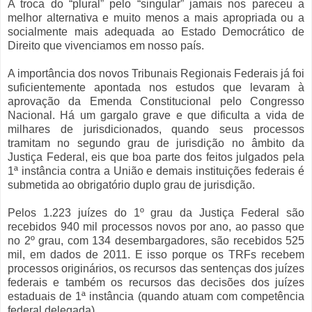
A troca do “plural” pelo “singular” jamais nos pareceu a
melhor alternativa e muito menos a mais apropriada ou a
socialmente mais adequada ao Estado Democrático de
Direito que vivenciamos em nosso país.
A importância dos novos Tribunais Regionais Federais já foi
suficientemente apontada nos estudos que levaram à
aprovação da Emenda Constitucional pelo Congresso
Nacional. Há um gargalo grave e que dificulta a vida de
milhares de jurisdicionados, quando seus processos
tramitam no segundo grau de jurisdição no âmbito da
Justiça Federal, eis que boa parte dos feitos julgados pela
1ª instância contra a União e demais instituições federais é
submetida ao obrigatório duplo grau de jurisdição.
Pelos 1.223 juízes do 1º grau da Justiça Federal são
recebidos 940 mil processos novos por ano, ao passo que
no 2º grau, com 134 desembargadores, são recebidos 525
mil, em dados de 2011. E isso porque os TRFs recebem
processos originários, os recursos das sentenças dos juízes
federais e também os recursos das decisões dos juízes
estaduais de 1ª instância (quando atuam com competência
federal delegada).