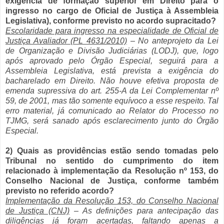
exigência de formação superior em Direito para o
ingresso no cargo de Oficial de Justiça à Assembleia
Legislativa), conforme previsto no acordo supracitado?
Escolaridade para ingresso na especialidade de Oficial de
Justiça Avaliador (PL 4631/2010)
– No anteprojeto da Lei
de Organização e Divisão Judiciárias (LODJ), que, logo
após aprovado pelo Órgão Especial, seguirá para a
Assembleia Legislativa, está prevista a exigência do
bacharelado em Direito. Não houve efetiva proposta de
emenda supressiva do art. 255-A da Lei Complementar nº
59, de 2001, mas tão somente equívoco a esse respeito. Tal
erro material, já comunicado ao Relator do Processo no
TJMG, será sanado após esclarecimento junto do Órgão
Especial.
2) Quais as providências estão sendo tomadas pelo
Tribunal no sentido do cumprimento do item
relacionado à implementação da Resolução nº 153, do
Conselho Nacional de Justiça, conforme também
previsto no referido acordo?
Implementação da Resolução 153, do Conselho Nacional
de Justiça (CNJ)
– As definições para antecipação das
diligências já foram acertadas, faltando apenas a