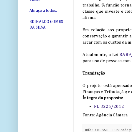
trabalho. “A função torn
Abraço a todos.
classe que investe e col
afirma.
EDINALDO GOMES
DA SILVA
Em relação aos proprie
conservação e garantir a
arcar com os custos da m
Atualmente, a Lei
8.989
para uso de pessoas com d
Tramitação
O projeto está apensad
Finanças e Tributação; e 
Íntegra da proposta:
PL-3225/2012
Fonte: Agência Câmara
InfoJus BRASIL - Publicado 