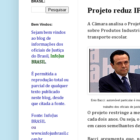
BRASIL:
Projeto reduz IP
A Câmara analisa o Proj
Bem Vindos:
sobre Produtos Industri
Sejam bem vindos
transporte escolar.
ao blog de
informações dos
oficiais de Justiça
do Brasil,
InfoJus
BRASIL
.
É permitida a
reprodução total ou
parcial de qualquer
texto publicado
neste blog, desde
Enio Bacci: automóvel particular é in
que citada a fonte.
trabalho dos oficiais de justi
O projeto restringe a me
Fonte: InfoJus
cada dois anos. Ou seja,
BRASIL
em casos semelhantes de
ou
www.infojusbrasil.c
Bacci argumenta que, n
om
.br