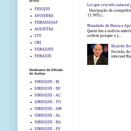
SITES:
Lei que cria teto salaria
FESOJUS
Usurpação de competência
11.905/...
AFOJEBRA
FENASSOJAF
Mandado de Busca e Ap
AOJUSTRA
Quem leu a notícia anter
ordem porque o j...
STF
CNJ
Ricardo Bo
FENAJUFE
Decisão do
FENAJUD
internet Na 
Sindicatos de Oficiais
de Justiça
SINDOJUS - RJ
SINDOJUS - DF
SINDOJUS - AC
SINDOJUS - TO
SINDOJUS - AM
SINDOJUS - AL
SINDOJUS - BA
SINDOJUS - PE