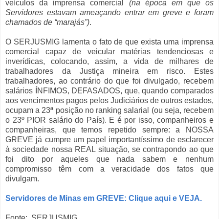
veículos da imprensa comercial
(na época em que os
Servidores estavam ameaçando entrar em greve e foram
chamados de “marajás”)
.
O SERJUSMIG lamenta o fato de que exista uma imprensa
comercial capaz de veicular matérias tendenciosas e
inverídicas, colocando, assim, a vida de milhares de
trabalhadores da Justiça mineira em risco. Estes
trabalhadores, ao contrário do que foi divulgado, recebem
salários ÍNFIMOS, DEFASADOS, que, quando comparados
aos vencimentos pagos pelos Judiciários de outros estados,
ocupam a 23ª posição no ranking salarial (ou seja, recebem
o 23º PIOR salário do País). E é por isso, companheiros e
companheiras, que temos repetido sempre: a NOSSA
GREVE já cumpre um papel importantíssimo de esclarecer
à sociedade nossa REAL situação, se contrapondo ao que
foi dito por aqueles que nada sabem e nenhum
compromisso têm com a veracidade dos fatos que
divulgam.
Servidores de Minas em GREVE: Clique aqui e VEJA.
Fonte: SERJUSMIG