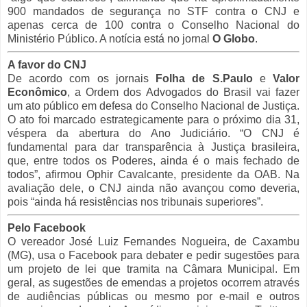
900 mandados de segurança no STF contra o CNJ e
apenas cerca de 100 contra o Conselho Nacional do
Ministério Público. A notícia está no jornal
O Globo
.
A favor do CNJ
De acordo com os jornais
Folha de S.Paulo
e
Valor
Econômico
, a Ordem dos Advogados do Brasil vai fazer
um ato público em defesa do Conselho Nacional de Justiça.
O ato foi marcado estrategicamente para o próximo dia 31,
véspera da abertura do Ano Judiciário. “O CNJ é
fundamental para dar transparência à Justiça brasileira,
que, entre todos os Poderes, ainda é o mais fechado de
todos”, afirmou Ophir Cavalcante, presidente da OAB. Na
avaliação dele, o CNJ ainda não avançou como deveria,
pois “ainda há resistências nos tribunais superiores”.
Pelo Facebook
O vereador José Luiz Fernandes Nogueira, de Caxambu
(MG), usa o Facebook para debater e pedir sugestões para
um projeto de lei que tramita na Câmara Municipal. Em
geral, as sugestões de emendas a projetos ocorrem através
de audiências públicas ou mesmo por e-mail e outros