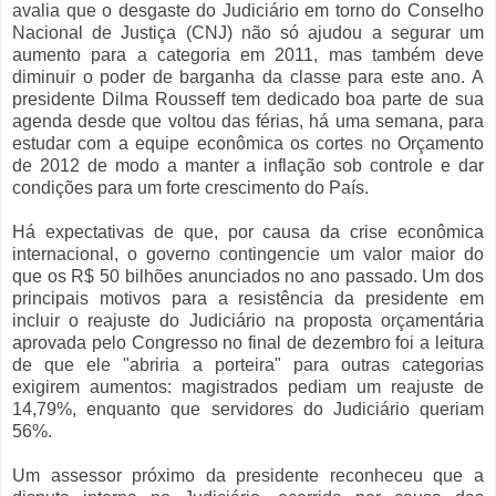
avalia
que
o
desgaste
do
Judiciário
em
torno
do
Conselho
Nacional
de
Justiça
(
CNJ
)
não
só
ajudou
a
segurar
um
aumento
para
a
categoria
em 2011,
mas
também
deve
diminuir
o
poder
de
barganha
da
classe
para
este
ano
. A
presidente
Dilma
Rousseff
tem
dedicado
boa
parte
de
sua
agenda
desde
que
voltou
das
férias
,
há
uma
semana
,
para
estudar
com a
equipe
econômica
os
cortes
no
Orçamento
de 2012 de
modo
a
manter
a
inflação
sob
controle
e
dar
condições
para
um forte
crescimento
do
País
.
Há
expectativas
de
que
,
por
causa
da
crise
econômica
internacional
, o
governo
contingencie
um valor
maior
do
que
os
R$ 50
bilhões
anunciados
no
ano
passado
. Um dos
principais
motivos
para
a
resistência
da
presidente
em
incluir
o
reajuste
do
Judiciário
na
proposta
orçamentária
aprovada
pelo
Congresso
no final de
dezembro
foi
a
leitura
de
que
ele
"
abriria
a
porteira
"
para
outras
categorias
exigirem
aumentos
:
magistrados
pediam
um
reajuste
de
14,79%,
enquanto
que
servidores
do
Judiciário
queriam
56%.
Um assessor
próximo
da
presidente
reconheceu
que
a