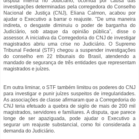
disputa
interna
no
Judiciário
,
ocorrida
por
causa
das
investigações
determinadas
pela
corregedora
do
Conselho
Nacional
de
Justiça
(
CNJ
),
Eliana
Calmon
,
acabou
por
ajudar
o
Executivo
a
barrar
o
reajuste
. "De
uma
maneira
indireta
, o
desgaste
diminuiu
o
poder
de
barganha
do
Judiciário
, sob
ataque
da
opinião
pública
",
disse
o
assessor. A
iniciativa
da
Corregedoria
do
CNJ
de
investigar
magistrados
abriu
uma
crise
no
Judiciário
. O
Supremo
Tribunal Federal (
STF
)
chegou
a suspender
investigações
do
conselho
em 22
tribunais
do
Brasil
,
atendendo
a
mandado
de
segurança
de
três
entidades
que
representam
magistrados
e
juízes
.
Em
outra
liminar
, o
STF
também
limitou
os
poderes
do
CNJ
para
investigar
e
punir
juízes
suspeitos
de
irregularidades
.
As
associações
de
classe
afirmaram
que
a
Corregedoria
do
CNJ
teria
efetuado
a
quebra
de
sigilo
de
mais
de 200 mil
magistrados
,
servidores
e
familiares
. A
disputa
,
que
parece
longe
de
ser
apaziguada
,
pode
ajudar
o
Executivo
a
segurar
um
reajuste
substancial
,
como
foi
considerada
a
demanda
do
Judiciário
.