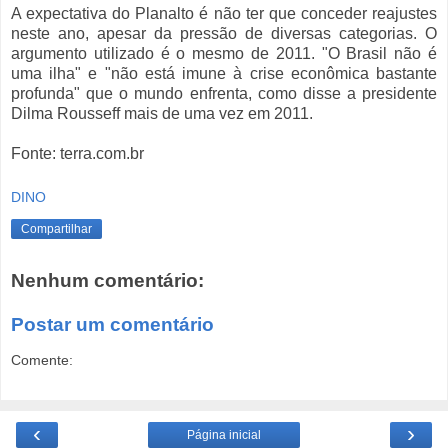
A
expectativa
do
Planalto
é
não
ter
que
conceder
reajustes
neste
ano
,
apesar
da
pressão
de
diversas
categorias
. O
argumento
utilizado
é
o
mesmo
de 2011. "O
Brasil
não
é
uma
ilha
" e "
não
está
imune
à
crise
econômica
bastante
profunda
"
que
o
mundo
enfrenta
,
como
disse
a
presidente
Dilma
Rousseff
mais
de
uma
vez
em 2011.
Fonte
:
terra.com.br
DINO
Compartilhar
Nenhum comentário:
Postar um comentário
Comente:
‹
›
Página inicial