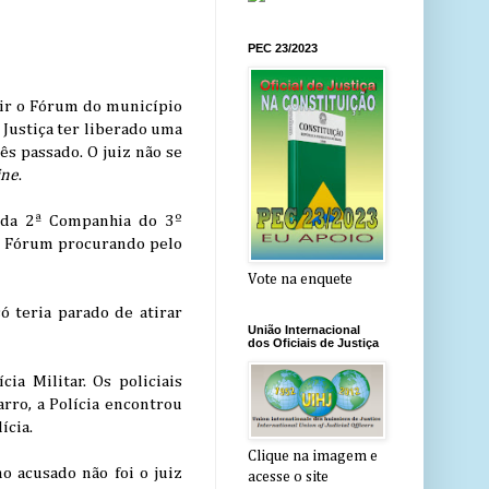
PEC 23/2023
dir o Fórum do município
 Justiça ter liberado uma
ês passado. O juiz não se
ine
.
 da 2ª Companhia do 3º
ao Fórum procurando pelo
Vote na enquete
ó teria parado de atirar
União Internacional
dos Oficiais de Justiça
ia Militar. Os policiais
rro, a Polícia encontrou
ícia.
Clique na imagem e
o acusado não foi o juiz
acesse o site