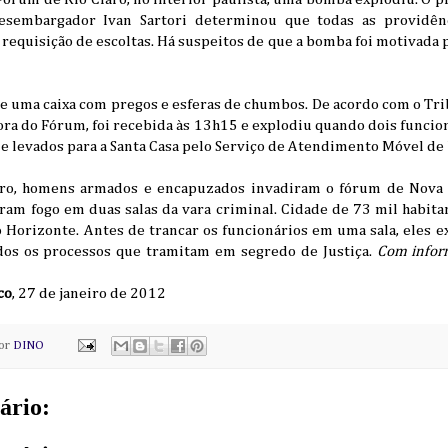
desembargador Ivan Sartori determinou que todas as providên
 requisição de escoltas. Há suspeitos de que a bomba foi motivada p
 uma caixa com pregos e esferas de chumbos. De acordo com o Trib
tora do Fórum, foi recebida às 13h15 e explodiu quando dois funcion
 e levados para a Santa Casa pelo Serviço de Atendimento Móvel de
eiro, homens armados e encapuzados invadiram o fórum de Nova
ram fogo em duas salas da vara criminal. Cidade de 73 mil habita
Horizonte. Antes de trancar os funcionários em uma sala, eles ex
dos os processos que tramitam em segredo de Justiça.
Com infor
co
, 27 de janeiro de 2012
por
DINO
ário: