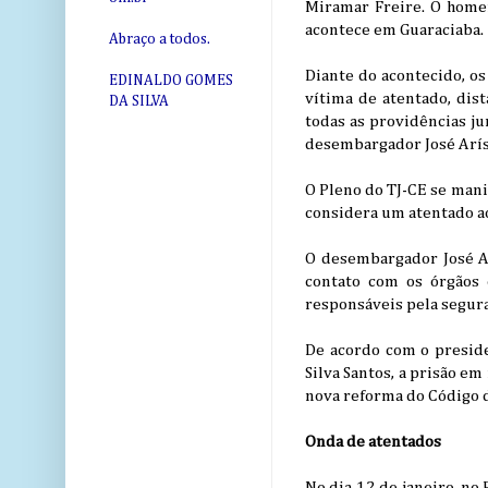
Miramar Freire. O home
acontece em Guaraciaba.
Abraço a todos.
Diante do acontecido, os
EDINALDO GOMES
vítima de atentado, dis
DA SILVA
todas as providências ju
desembargador José Arísi
O Pleno do TJ-CE se mani
considera um atentado ao
O desembargador José Ar
contato com os órgãos e
responsáveis pela segura
De acordo com o presid
Silva Santos, a prisão e
nova reforma do Código 
Onda de atentados
No dia 12 de janeiro, no