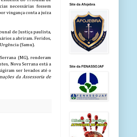
Site da Afojebra
cias necessárias fossem
or vingança conta a juíza
unal de Justiça paulista,
ários a abriram. Feridos,
 Urgência (Samu).
 Serrana (MG), renderam
ntes, Nova Serrana está a
Site da FENASSOJAF
igiram ser levados até o
mações da Assessoria de