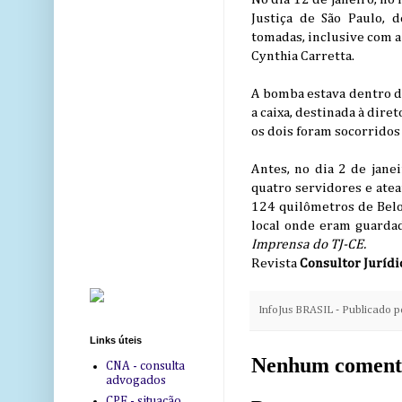
Justiça de São Paulo, 
tomadas, inclusive com a
Cynthia Carretta.
A bomba estava dentro de
a caixa, destinada à dire
os dois foram socorridos
Antes, no dia 2 de jan
quatro servidores e atea
124 quilômetros de Belo 
local onde eram guarda
Imprensa do TJ-CE.
Revista
Consultor Jurídi
InfoJus BRASIL - Publicado 
Links úteis
Nenhum coment
CNA - consulta
advogados
CPF - situação