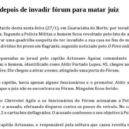
epois de invadir fórum para matar juiz
arde desta sexta-feira (27/1), em Guaraciaba do Norte, por inva
. Segundo a Polícia Militar, o homem ficou revoltado pelo fato de a
ar uma quadrilha suspeita de ter invadido a sua casa no fim do m
indivíduo foi preso em flagrante, segundo noticiado pelo
O Povo onl
passadas ao jornal pelo capitão Artunane Aguiar, comandante
tar, o homem, identificado como Aldir Furtado Lopes, 45, chegou 
ire. Ele chegou a atirar a esmo, atingindo uma porta do Fórum.
apitão, havia apenas alguns funcionários e o promotor. Aldir s
que o juiz não se encontrava no Fórum. Ninguém ficou ferido.
 Chevrolet Agile e os funcionários do Fórum acionaram a Políc
 o acusado, efetuando disparos contra os pneus do veículo. No ca
2 e cartuchos deflagrados. O acusado confessou o seu objetivo à Pol
apitão Artunane, o responsável pela soltura que casou revolta n