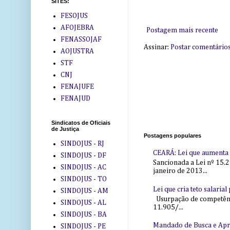
SITES:
FESOJUS
AFOJEBRA
Postagem mais recente
FENASSOJAF
Assinar:
Postar comentário
AOJUSTRA
STF
CNJ
FENAJUFE
FENAJUD
Sindicatos de Oficiais
de Justiça
Postagens populares
SINDOJUS - RJ
CEARÁ: Lei que aumenta s
SINDOJUS - DF
Sancionada a Lei nº 15.2
SINDOJUS - AC
janeiro de 2013...
SINDOJUS - TO
Lei que cria teto salaria
SINDOJUS - AM
Usurpação de competência
SINDOJUS - AL
11.905/...
SINDOJUS - BA
Mandado de Busca e Ap
SINDOJUS - PE