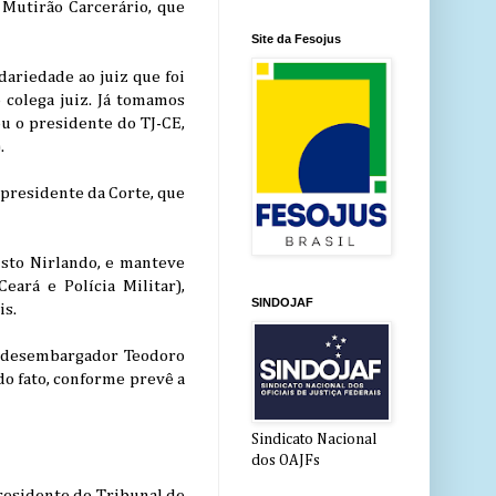
Mutirão Carcerário, que
Site da Fesojus
ariedade ao juiz que foi
 colega juiz. Já tomamos
ou o presidente do TJ-CE,
.
 presidente da Corte, que
usto Nirlando, e manteve
eará e Polícia Militar),
SINDOJAF
is.
, desembargador Teodoro
do fato, conforme prevê a
Sindicato Nacional
dos OAJFs
presidente do Tribunal de