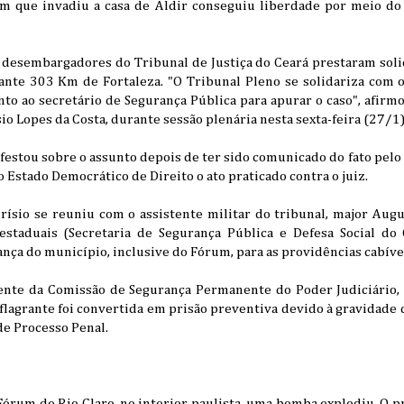
m que invadiu a casa de Aldir conseguiu liberdade por meio do 
 desembargadores do Tribunal de Justiça do Ceará prestaram solid
tante 303 Km de Fortaleza. "O Tribunal Pleno se solidariza com o
nto ao secretário de Segurança Pública para apurar o caso", afirm
o Lopes da Costa, durante sessão plenária nesta sexta-feira (27/1)
festou sobre o assunto depois de ter sido comunicado do fato pelo
 Estado Democrático de Direito o ato praticado contra o juiz.
ísio se reuniu com o assistente militar do tribunal, major Aug
staduais (Secretaria de Segurança Pública e Defesa Social do C
nça do município, inclusive do Fórum, para as providências cabíve
ente da Comissão de Segurança Permanente do Poder Judiciário
m flagrante foi convertida em prisão preventiva devido à gravidade 
de Processo Penal.
 Fórum de Rio Claro, no interior paulista, uma bomba explodiu. O 