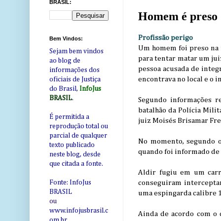
BRASIL:
Homem é preso d
Profissão perigo
Bem Vindos:
Um homem foi preso na t
Sejam bem vindos
para tentar matar um juiz
ao blog de
pessoa acusada de integr
informações dos
encontrava no local e o 
oficiais de Justiça
do Brasil,
InfoJus
BRASIL
.
Segundo informações re
batalhão da Polícia Mili
É permitida a
juiz Moisés Brisamar Fre
reprodução total ou
parcial de qualquer
No momento, segundo o c
texto publicado
quando foi informado de 
neste blog, desde
que citada a fonte.
Aldir fugiu em um carro
conseguiram interceptar
Fonte: InfoJus
BRASIL
uma espingarda calibre 1
ou
www.infojusbrasil.c
Ainda de acordo com o c
om
.br