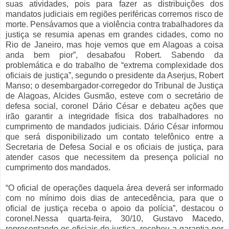
suas atividades, pois para fazer as distribuições dos
mandatos judiciais em regiões periféricas corremos risco de
morte. Pensávamos que a violência contra trabalhadores da
justiça se resumia apenas em grandes cidades, como no
Rio de Janeiro, mas hoje vemos que em Alagoas a coisa
anda bem pior”, desabafou Robert. Sabendo da
problemática e do trabalho de “extrema complexidade dos
oficiais de justiça”, segundo o presidente da Aserjus, Robert
Manso; o desembargador-corregedor do Tribunal de Justiça
de Alagoas, Alcides Gusmão, esteve com o secretário de
defesa social, coronel Dário César e debateu ações que
irão garantir a integridade física dos trabalhadores no
cumprimento de mandados judiciais. Dário César informou
que será disponibilizado um contato telefônico entre a
Secretaria de Defesa Social e os oficiais de justiça, para
atender casos que necessitem da presença policial no
cumprimento dos mandados.
“O oficial de operações daquela área deverá ser informado
com no mínimo dois dias de antecedência, para que o
oficial de justiça receba o apoio da polícia”, destacou o
coronel.Nessa quarta-feira, 30/10, Gustavo Macedo,
representando os oficiais de justiça, recebeu a garantia por