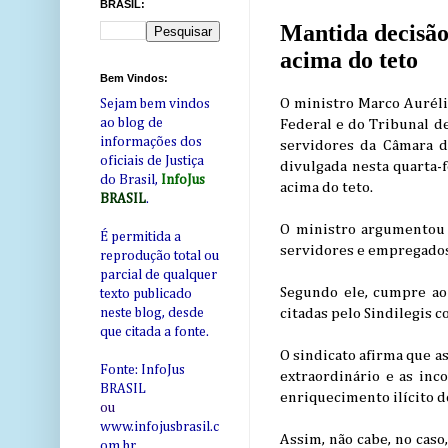
BRASIL:
Mantida decisão
acima do teto
Bem Vindos:
O ministro Marco Aurélio
Sejam bem vindos
ao blog de
Federal e do Tribunal d
informações dos
servidores da Câmara d
oficiais de Justiça
divulgada nesta quarta-
do Brasil,
InfoJus
acima do teto.
BRASIL
.
O ministro argumentou 
É permitida a
servidores e empregados 
reprodução total ou
parcial de qualquer
Segundo ele, cumpre ao 
texto publicado
citadas pelo Sindilegis 
neste blog, desde
que citada a fonte.
O sindicato afirma que a
Fonte: InfoJus
extraordinário e as in
BRASIL
enriquecimento ilícito d
ou
www.infojusbrasil.c
Assim, não cabe, no caso
om
.br