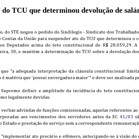
 do TCU que determinou devolução de salá
, do STF, negou o pedido do Sindilegis - Sindicato dos Trabalhad
e Contas da União para suspender ato do TCU que determinou o co
os Deputados acima do teto constitucional de R$ 28.059,29. A 
feira, 30, e mantém a determinação do TCU sobre a devolução dos
que “a adequada interpretação da cláusula constitucional limit
é matéria que 'possui envergadura maior'” e deve ser analisada p
Supremo definir a amplitude da incidência do teto constitucio
como legalmente devidas.
s verbas advindas de funções comissionadas, aquelas referentes a
corporadas aos vencimentos dos servidores antes da EC
41/03
sã
o Estado e prestação de serviço sem a correspondente remuneração
, “implementar ato precário e efêmero, antecipando-se à visão do 