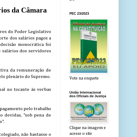
rios da Câmara
PEC 23/2023
ores do Poder Legislativo
rte dos salários pagos a
decisão monocrática foi
 salários dos servidores
ativa da remuneração de
elo plenário do Supremo.
Vote na enquete
nal no tocante às verbas
União Internacional
dos Oficiais de Justiça
o pagamento pelo trabalho
o devidas, “sob pena de
”.
Clique na imagem e
acesse o site
colegiado, não bastasse o