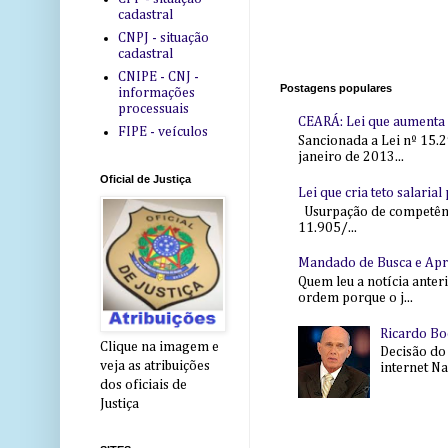
cadastral
CNPJ - situação
cadastral
CNIPE - CNJ -
Postagens populares
informações
processuais
CEARÁ: Lei que aumenta s
FIPE - veículos
Sancionada a Lei nº 15.2
janeiro de 2013...
Oficial de Justiça
Lei que cria teto salaria
Usurpação de competência
11.905/...
Mandado de Busca e Ap
Quem leu a notícia anter
ordem porque o j...
Ricardo Bo
Clique na imagem e
Decisão do
veja as atribuições
internet Na 
dos oficiais de
Justiça