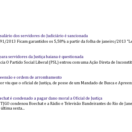
alário dos servidores do Judiciário é sancionada
91/2013 Ficam garantidos os 5,58% a partir da folha de janeiro/2013 “Lei
l para servidores da Justiça baiana é questionada
 O Partido Social Liberal (PSL) entrou com uma Ação Direta de Inconstit
reensão e ordem de arrombamento
ior viu que o oficial de Justiça, de posse de um Mandado de Busca e Apree
echat é condenado a pagar dano moral a Oficial de Justiça
 TJGO condenou Boechat e a Rádio e Televisão Bandeirantes do Rio de Jan
última sexta...