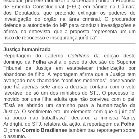
estadual, promete mobilizar a sociedade contra a Proposta
de Emenda Constitucional (PEC) em trâmite na Câmara
dos Deputados, que pretende extinguir os poderes de
investigação do órgão na área criminal. O procurador
defende a autoridade do MP para conduzir investigações e
afirma, na entrevista, que a proposta “representa um um
risco de retrocesso e insegurança jurídica”.
Justiça humanizada
Reportagem do caderno
Cotidiano
da edição deste
domingo da
Folha
avalia o peso da decisão do Superior
Tribunal da Justiça em estabelecer indenização por
abandono de filho. A reportagem afirma que a Justiça tem
avançado nos chamados “conflitos modernos”, observando
que há apenas sete anos a decisão contaria com o voto
favorável de só um dos ministros do STJ. O processo foi
movido por uma filha adulta que não conviveu com o pai.
“Está se abrindo um caminho para a humanização da
Justiça. O sentimento era um elemento com que o juiz até
há pouco não trabalhava”, declarou a ministra Nancy
Andrighi, do STJ, relatora da ação, à reportagem da
Folha
.
O jornal
Correio Braziliense
também traz reportagem sobre
o assunto.