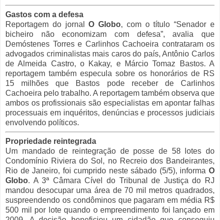
Gastos com a defesa
Reportagem do jornal
O Globo
, com o título “Senador e
bicheiro não economizam com defesa”, avalia que
Demóstenes Torres e Carlinhos Cachoeira contrataram os
advogados criminalistas mais caros do país, Antônio Carlos
de Almeida Castro, o Kakay, e Márcio Tomaz Bastos. A
reportagem também especula sobre os honorários de RS
15 milhões que Bastos pode receber de Carlinhos
Cachoeira pelo trabalho. A reportagem também observa que
ambos os profissionais são especialistas em apontar falhas
processuais em inquéritos, denúncias e processos judiciais
envolvendo políticos.
Propriedade reintegrada
Um mandado de reintegração de posse de 58 lotes do
Condomínio Riviera do Sol, no Recreio dos Bandeirantes,
Rio de Janeiro, foi cumprido neste sábado (5/5), informa
O
Globo
. A 3ª Câmara Cível do Tribunal de Justiça do RJ
mandou desocupar uma área de 70 mil metros quadrados,
suspreendendo os condôminos que pagaram em média R$
500 mil por lote quando o empreendimento foi lançado em
2009. A decisão beneficiou um cidadão que conseguiu