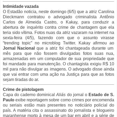
Intimidade vazada
O Estadão noticia, neste domingo (6/5) que a atriz Carolina
Dieckmann contratou o advogado criminalista Antônio
Carlos de Almeida Castro, o Kakay, para conduzir a
abertura de inquérito contra crime de chantagem que ela
teria sido vítima. Fotos nuas da atriz vazaram na internet na
sexta-feira (4/5), fazendo com que o assunto virasse
“trending topic” no microblog Twitter. Kakay afirmou ao
Jornal Nacional
que a atriz foi chantageada durante um
mês para que não fossem divulgadas fotos suas nua,
armazenadas em um computador de sua propriedade que
foi mandado para manutenção. O chantagista exigiu R$ 10
mil para não divulgar as imagens. O advogado disse ainda
que vai entrar com uma ação na Justiça para que as fotos
sejam tiradas do ar.
Crime de pistolagem
Capa do caderno dominical
Aliás
do jornal o
Estado de S.
Paulo
exibe reportagem sobre como crimes por encomenda
ou seriais estão mais presentes no noticiário policial do
país. A matéria cita o assassinato do jornalista e blogueiro
maranhense morto à mesa de um bar em abril e a série de