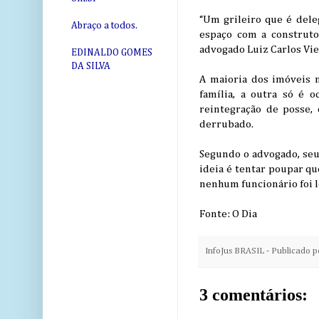
“Um grileiro que é del
Abraço a todos.
espaço com a construto
advogado Luiz Carlos Vie
EDINALDO GOMES
DA SILVA
A maioria dos imóveis 
família, a outra só é 
reintegração de posse, 
derrubado.
Segundo o advogado, seu 
ideia é tentar poupar q
nenhum funcionário foi l
Fonte: O Dia
InfoJus BRASIL - Publicado 
3 comentários: