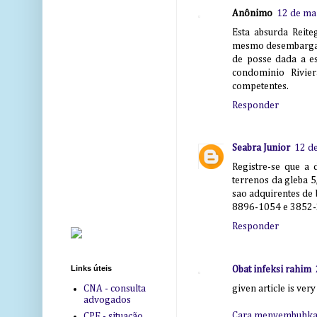
Anônimo
12 de ma
Esta absurda Reit
mesmo desembargado
de posse dada a es
condominio Rivier
competentes.
Responder
Seabra Junior
12 d
Registre-se que a 
terrenos da gleba 5
sao adquirentes de b
8896-1054 e 3852
Responder
Links úteis
Obat infeksi rahim
given article is ver
CNA - consulta
advogados
Cara menyembuhkan
CPF - situação