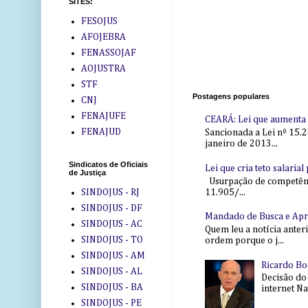
SITES:
FESOJUS
AFOJEBRA
FENASSOJAF
AOJUSTRA
STF
Postagens populares
CNJ
FENAJUFE
CEARÁ: Lei que aumenta s
FENAJUD
Sancionada a Lei nº 15.2
janeiro de 2013...
Sindicatos de Oficiais
Lei que cria teto salaria
de Justiça
Usurpação de competência
11.905/...
SINDOJUS - RJ
SINDOJUS - DF
Mandado de Busca e Ap
SINDOJUS - AC
Quem leu a notícia anter
SINDOJUS - TO
ordem porque o j...
SINDOJUS - AM
Ricardo Bo
SINDOJUS - AL
Decisão do
SINDOJUS - BA
internet Na 
SINDOJUS - PE