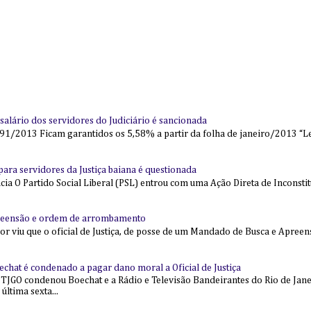
alário dos servidores do Judiciário é sancionada
91/2013 Ficam garantidos os 5,58% a partir da folha de janeiro/2013 “Lei
l para servidores da Justiça baiana é questionada
 O Partido Social Liberal (PSL) entrou com uma Ação Direta de Inconstit
reensão e ordem de arrombamento
ior viu que o oficial de Justiça, de posse de um Mandado de Busca e Apree
echat é condenado a pagar dano moral a Oficial de Justiça
 TJGO condenou Boechat e a Rádio e Televisão Bandeirantes do Rio de Jan
última sexta...