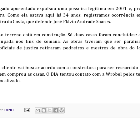
egado aposentado expulsou uma posseira legítima em 2001 e, pr
ra. Como ela estava aqui há 34 anos, registramos ocorrência em
ira da Costa, que defende José Flávio Andrade Soares.
no terreno está em construção. Só duas casas foram concluídas
ocupada nos fins de semana. As obras tiveram que ser paralis
oficiais de justiça retiraram pedreiros e mestres de obra do 
cliente vai buscar acordo com a construtora para ser ressarcido 
uem comprou as casas. O DIA tentou contato com a Wrobel pelos te
ocalizado.
por
DINO