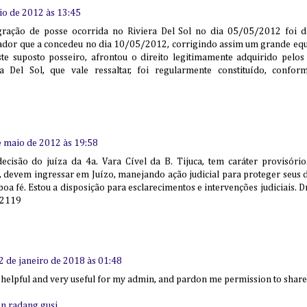
io de 2012 às 13:45
egração de posse ocorrida no Riviera Del Sol no dia 05/05/2012 foi 
r que a concedeu no dia 10/05/2012, corrigindo assim um grande equiv
te suposto posseiro, afrontou o direito legitimamente adquirido pelos 
a Del Sol, que vale ressaltar, foi regularmente constituído, confor
e maio de 2012 às 19:58
decisão do juíza da 4a. Vara Cível da B. Tijuca, tem caráter provisóri
, devem ingressar em Juízo, manejando ação judicial para proteger seus d
oa fé. Estou a disposição para esclarecimentos e intervenções judiciais. Dr.
-2119
2 de janeiro de 2018 às 01:48
y helpful and very useful for my admin, and pardon me permission to share 
 radang gusi