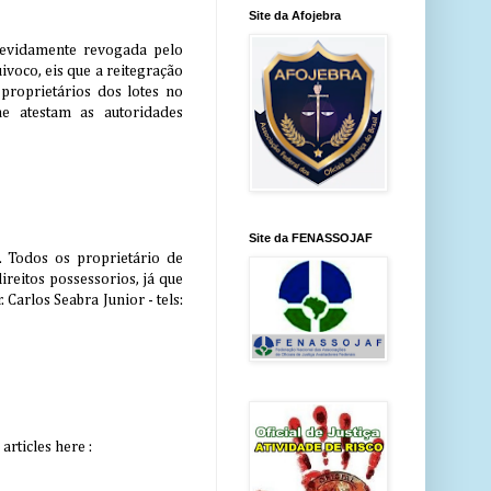
Site da Afojebra
devidamente revogada pelo
oco, eis que a reitegração
proprietários dos lotes no
me atestam as autoridades
Site da FENASSOJAF
o. Todos os proprietário de
ireitos possessorios, já que
 Carlos Seabra Junior - tels:
articles here :