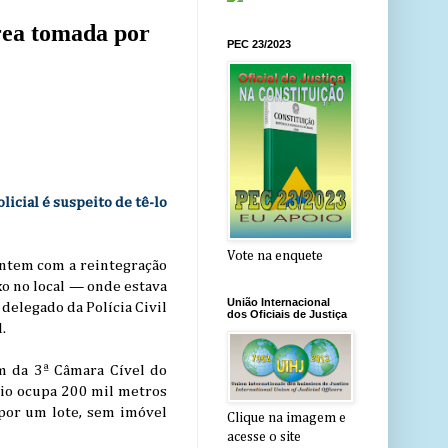
área tomada por
PEC 23/2023
icial é suspeito de tê-lo
Vote na enquete
ontem com a reintegração
xo no local — onde estava
União Internacional
delegado da Polícia Civil
dos Oficiais de Justiça
.
em da 3ª Câmara Cível do
rio ocupa 200 mil metros
 por um lote, sem imóvel
Clique na imagem e
acesse o site