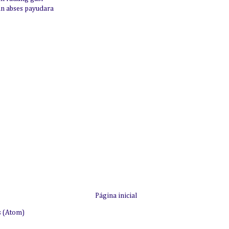
 abses payudara
Página inicial
s (Atom)