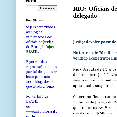
BRASIL:
RIO: Oficiais d
delegado
Bem Vindos:
Sejam bem vindos
ao blog de
informações dos
Justiça devolve posse de
oficiais de Justiça
do Brasil,
InfoJus
BRASIL
.
No terreno de 70 mil met
vendido a construtora ap
É permitida a
reprodução total ou
Rio - Disputa de 11 ano
parcial de qualquer
de posse para José Flavi
texto publicado
sendo erguido o Condomín
neste blog, desde
aposentado, suspeito de 
que citada a fonte.
O terreno fica perto do
Fonte: InfoJus
BRASIL
Tribunal de Justiça do 
ou
quadrados na Av. Veread
www.infojusbrasil.c
construído, R$ 500 mil.
om
.br